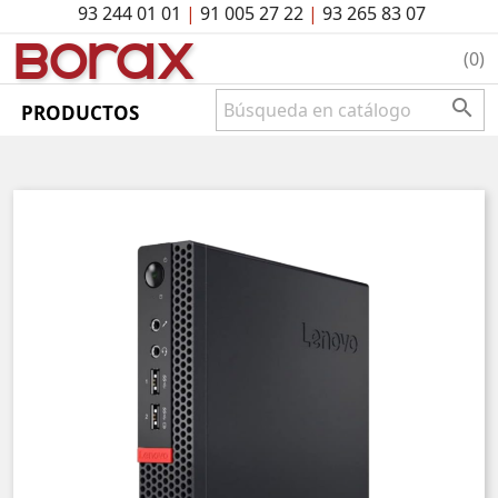
93 244 01 01
|
91 005 27 22
|
93 265 83 07
BO
rAx
(0)

PRODUCTOS