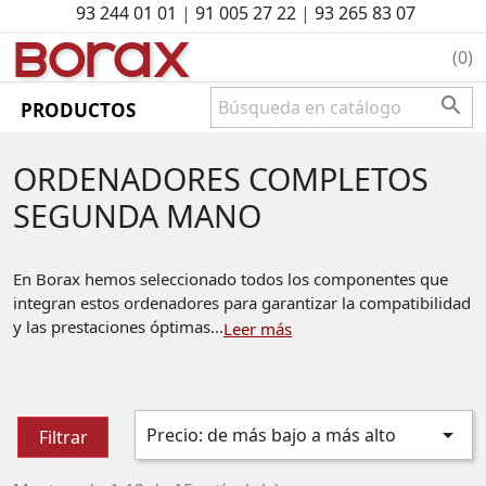
93 244 01 01
|
91 005 27 22
|
93 265 83 07
BO
rAx
(0)

PRODUCTOS
ORDENADORES COMPLETOS
SEGUNDA MANO
En Borax hemos seleccionado todos los componentes que
integran estos ordenadores para garantizar la compatibilidad
y las prestaciones óptimas...
Leer más

Precio: de más bajo a más alto
Filtrar