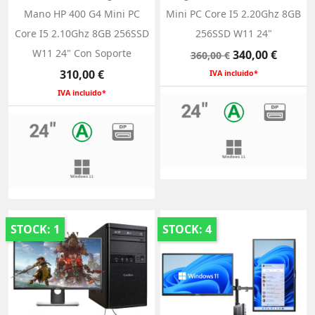
Mano HP 400 G4 Mini PC
Mini PC Core I5 2.20Ghz 8GB
Core I5 2.10Ghz 8GB 256SSD
256SSD W11 24"
W11 24" Con Soporte
Precio
Precio
340,00 €
360,00 €
base
Precio
310,00 €
IVA incluido*
IVA incluido*
STOCK: 1
STOCK: 4