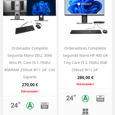
Ordenador Completo
Ordenadores Completos
Segunda Mano DELL 3060
Segunda Mano HP 400 G4
Mini PC Core I5 1.70Ghz
Tiny Core I5 2.10Ghz 8GB
8GbRAM 250ssd W11 24" Con
256ssd W11 24"
Soporte
Precio
280,00 €
Precio
270,00 €
IVA incluido*
IVA incluido*