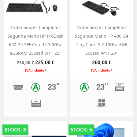
Ordenadores Completos
Ordenadores Completos
Segunda Mano HP ProDesk
Segunda Mano HP 400 G4
600 G4 SFF Core I5 3.0Ghz
Tiny Core I5 2.10Ghz 8GB
8GBRAM 256ssd W11 23"
256ssd W11 23"
Precio
Precio
Precio
225,00 €
260,00 €
250,00 €
base
IVA incluido*
IVA incluido*
STOCK: 8
STOCK: 5