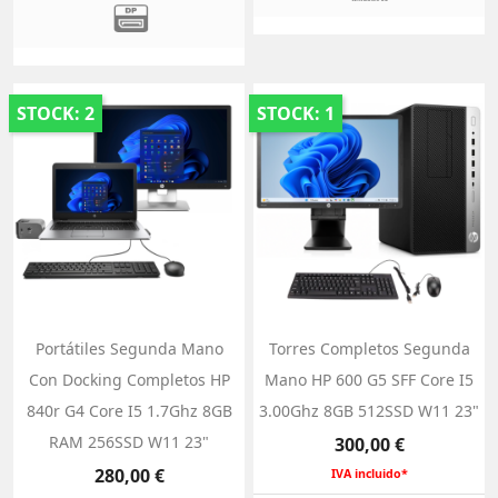
STOCK: 2
STOCK: 1
Portátiles Segunda Mano
Torres Completos Segunda
Con Docking Completos HP
Mano HP 600 G5 SFF Core I5
840r G4 Core I5 1.7Ghz 8GB
3.00Ghz 8GB 512SSD W11 23"
RAM 256SSD W11 23"
Precio
300,00 €
Precio
280,00 €
IVA incluido*