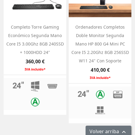
Completo Torre Gaming
Ordenadores Completos
Económico Segunda Mano
Doble Monitor Segunda
Core I5 3.00Ghz 8GB 240SSD
Mano HP 800 G4 Mini PC
+ 1000HDD 24"
Core I5 2.20Ghz 8GB 256SSD
Precio
W11 24" Con Soporte
360,00 €
Precio
410,00 €
IVA incluido*
IVA incluido*
Volver arriba
