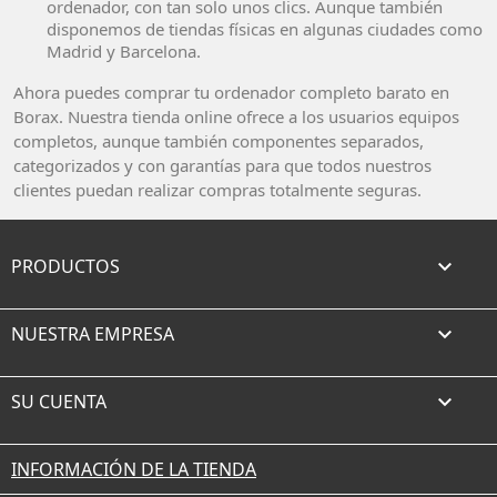
ordenador, con tan solo unos clics. Aunque también
disponemos de tiendas físicas en algunas ciudades como
Madrid y Barcelona.
Ahora puedes comprar tu ordenador completo barato en
Borax. Nuestra tienda online ofrece a los usuarios equipos
completos, aunque también componentes separados,
categorizados y con garantías para que todos nuestros
clientes puedan realizar compras totalmente seguras.
PRODUCTOS

NUESTRA EMPRESA

SU CUENTA

INFORMACIÓN DE LA TIENDA