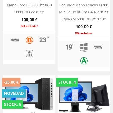
Mano Core I3 3.50Ghz 8GB
Segunda Mano Lenovo M700
1000HDD W10 23"
Mini PC Pentium G4 A 2.9Ghz
Precio
8gbRAM 500HDD W10 19*
100,00 €
Precio
100,00 €
IVA incluido*
IVA incluido*
-25,00 €
STOCK: 4
NOVEDAD
STOCK: 9