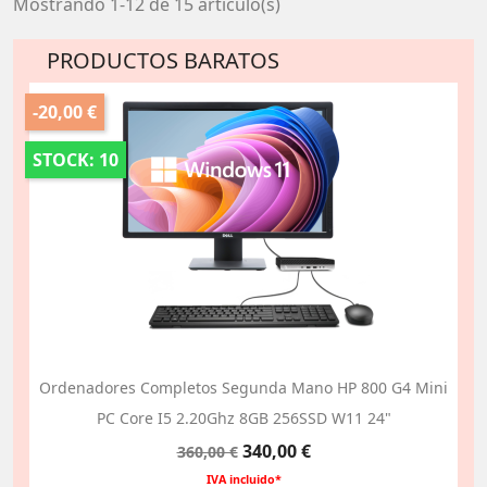
Mostrando 1-12 de 15 artículo(s)
PRODUCTOS BARATOS
-20,00 €
STOCK: 10
Ordenadores Completos Segunda Mano HP 800 G4 Mini
PC Core I5 2.20Ghz 8GB 256SSD W11 24"
Precio
Precio
340,00 €
360,00 €
base
IVA incluido*