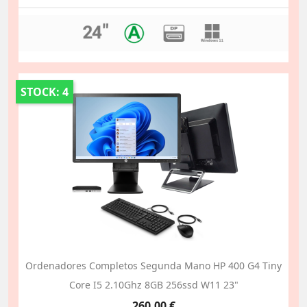
STOCK: 4
Ordenadores Completos Segunda Mano HP 400 G4 Tiny
Core I5 2.10Ghz 8GB 256ssd W11 23"
Precio
260,00 €