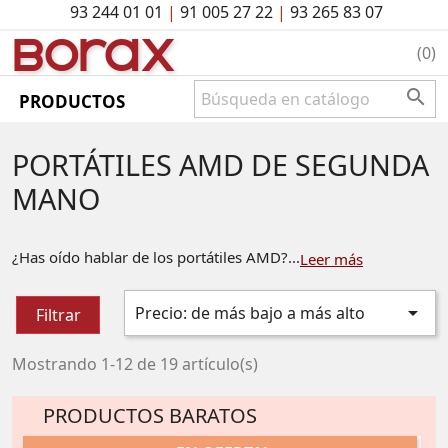
93 244 01 01
|
91 005 27 22
|
93 265 83 07
BO
rAx
(0)

PRODUCTOS
PORTÁTILES AMD DE SEGUNDA
MANO
¿Has oído hablar de los portátiles AMD?...
Leer más

Precio: de más bajo a más alto
Filtrar
Mostrando 1-12 de 19 artículo(s)
PRODUCTOS BARATOS