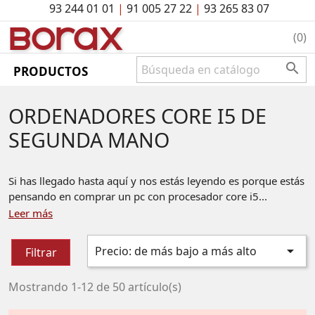
93 244 01 01
|
91 005 27 22
|
93 265 83 07
BO
rAx
(0)

PRODUCTOS
ORDENADORES CORE I5 DE
SEGUNDA MANO
Si has llegado hasta aquí y nos estás leyendo es porque estás
pensando en comprar un pc con procesador core i5...
Leer más

Precio: de más bajo a más alto
Filtrar
Mostrando 1-12 de 50 artículo(s)