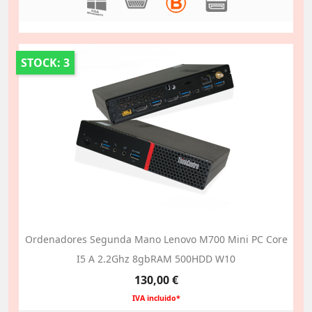
STOCK: 3
Ordenadores Segunda Mano Lenovo M700 Mini PC Core
I5 A 2.2Ghz 8gbRAM 500HDD W10
Precio
130,00 €
IVA incluido*