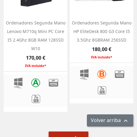
Ordenadores Segunda Mano
Ordenadores Segunda Mano
Lenovo M710q Mini PC Core
HP EliteDesk 800 G3 Core I5
I5 2.4Ghz 8GB RAM 128SSD
3.5Ghz 8GBRAM 256SSD
W10
Precio
180,00 €
Precio
170,00 €
IVA incluido*
IVA incluido*
Volver arriba
