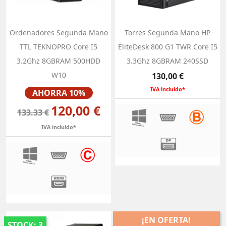
Ordenadores Segunda Mano
Torres Segunda Mano HP
TTL TEKNOPRO Core I5
EliteDesk 800 G1 TWR Core I5
3.2Ghz 8GBRAM 500HDD
3.3Ghz 8GBRAM 240SSD
W10
Precio
130,00 €
Precio
IVA incluido*
AHORRA 10%
120,00 €
133.33 €
IVA incluido*
¡EN OFERTA!
STOCK: 3