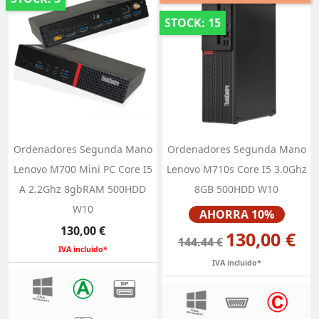
STOCK: 15
Ordenadores Segunda Mano
Ordenadores Segunda Mano
Lenovo M700 Mini PC Core I5
Lenovo M710s Core I5 3.0Ghz
A 2.2Ghz 8gbRAM 500HDD
8GB 500HDD W10
W10
Precio
AHORRA 10%
Precio
130,00 €
130,00 €
144.44 €
IVA incluido*
IVA incluido*