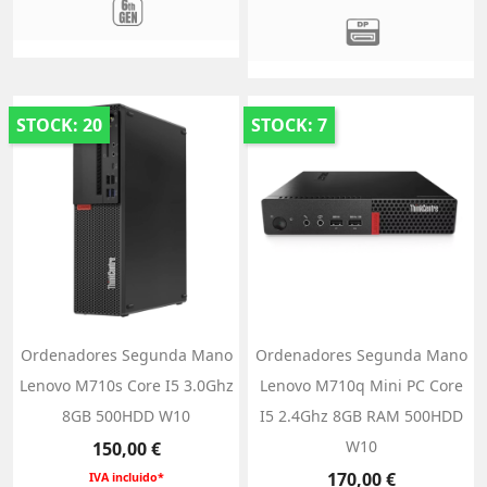
STOCK: 20
STOCK: 7
Ordenadores Segunda Mano
Ordenadores Segunda Mano
Lenovo M710s Core I5 3.0Ghz
Lenovo M710q Mini PC Core
8GB 500HDD W10
I5 2.4Ghz 8GB RAM 500HDD
Precio
W10
150,00 €
Precio
170,00 €
IVA incluido*