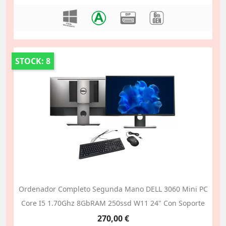
STOCK: 8
Ordenador Completo Segunda Mano DELL 3060 Mini PC
Core I5 1.70Ghz 8GbRAM 250ssd W11 24" Con Soporte
Precio
270,00 €