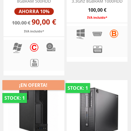
8GBRAM 500HDD
3.3Ghz 8GBRAM 1000HDD
Precio
Precio
100,00 €
AHORRA 10%
IVA incluido*
90,00 €
100.00 €
IVA incluido*
¡EN OFERTA!
STOCK: 1
STOCK: 1