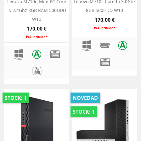
Lenovo M710q Mini PC Core
Lenovo M710s Core I5 3.0Ghz
I5 2.4Ghz 8GB RAM 500HDD
8GB 500HDD W10
W10
Precio
170,00 €
Precio
170,00 €
IVA incluido*
IVA incluido*
STOCK: 1
NOVEDAD
STOCK: 1