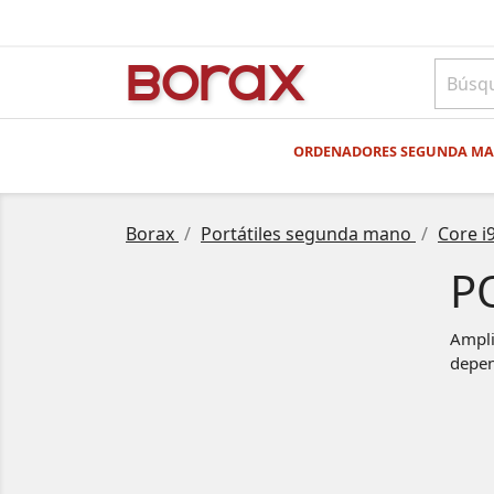
BO
rAx
ORDENADORES SEGUNDA M
Borax
Portátiles segunda mano
Core i
P
Ampli
depen