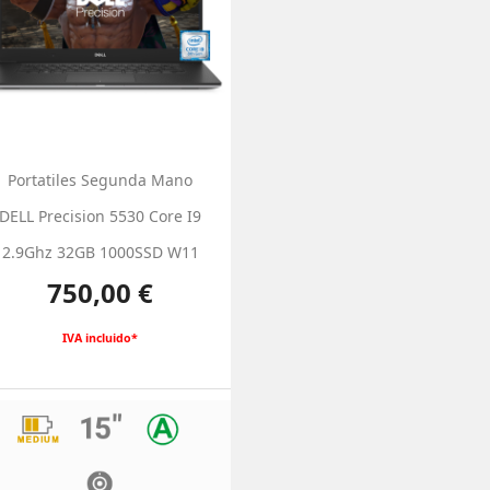
Portatiles Segunda Mano
DELL Precision 5530 Core I9
2.9Ghz 32GB 1000SSD W11
Precio
750,00 €
IVA incluido*