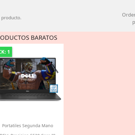
Orde
 producto.
p
RODUCTOS BARATOS
K: 1
Portatiles Segunda Mano