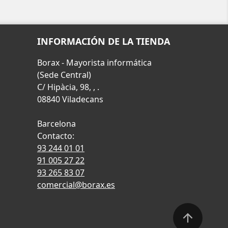
INFORMACIÓN DE LA TIENDA
Borax - Mayorista informática
(Sede Central)
C/ Hipàcia, 98, , .
08840 Viladecans
Barcelona
Contacto:
93 244 01 01
91 005 27 22
93 265 83 07
comercial@borax.es
arrow_upward