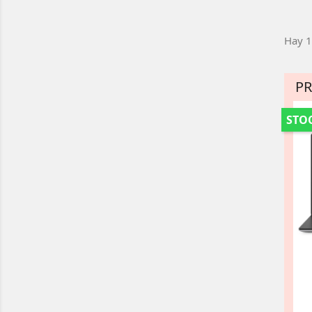
Hay 1
P
STOC