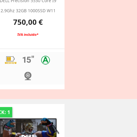
DELL Precision 5530 Core I9
2.9Ghz 32GB 1000SSD W11
Precio
750,00 €
IVA incluido*
K: 1