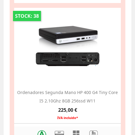
STOCK: 38
Ordenadores Segunda Mano HP 400 G4 Tiny Core
I5 2.10Ghz 8GB 256ssd W11
Precio
225,00 €
IVA incluido*