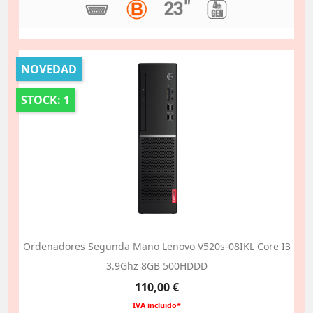
NOVEDAD
STOCK: 1
Ordenadores Segunda Mano Lenovo V520s-08IKL Core I3
3.9Ghz 8GB 500HDDD
Precio
110,00 €
IVA incluido*