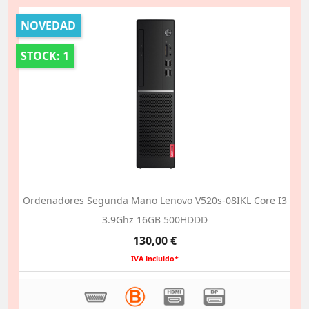
NOVEDAD
STOCK: 1
Ordenadores Segunda Mano Lenovo V520s-08IKL Core I3
3.9Ghz 16GB 500HDDD
Precio
130,00 €
IVA incluido*