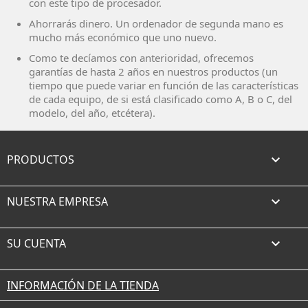
con este tipo de procesador.
Ahorrarás dinero. Un ordenador de segunda mano es
mucho más económico que uno nuevo.
Como te decíamos con anterioridad, ofrecemos
garantías de hasta 2 años en nuestros productos (un
tiempo que puede variar en función de las características
de cada equipo, de si está clasificado como A, B o C, del
modelo, del año, etcétera).
PRODUCTOS

NUESTRA EMPRESA

SU CUENTA

INFORMACIÓN DE LA TIENDA