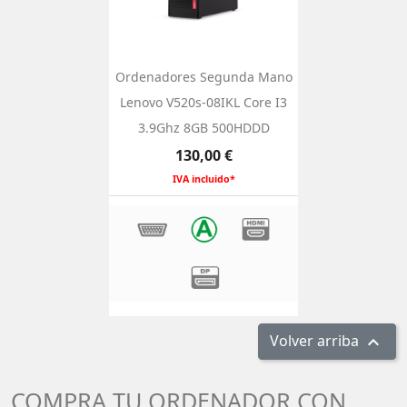
Ordenadores Segunda Mano
Lenovo V520s-08IKL Core I3
3.9Ghz 8GB 500HDDD
Precio
130,00 €
IVA incluido*
Volver arriba

COMPRA TU ORDENADOR CON