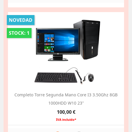
NOVEDAD
STOCK: 1
Completo Torre Segunda Mano Core I3 3.50Ghz 8GB
1000HDD W10 23"
Precio
100,00 €
IVA incluido*