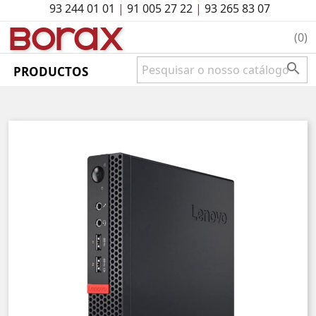
93 244 01 01
|
91 005 27 22
|
93 265 83 07
BO
rAx
(0)

PRODUCTOS