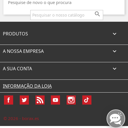
Pesquise de novo o que procura

PRODUTOS

A NOSSA EMPRESA

A SUA CONTA

INFORMAÇÃO DA LOJA
Facebook
Twitter
Rss
YouTube
Instagram
TikTok
© 2026 - borax.es