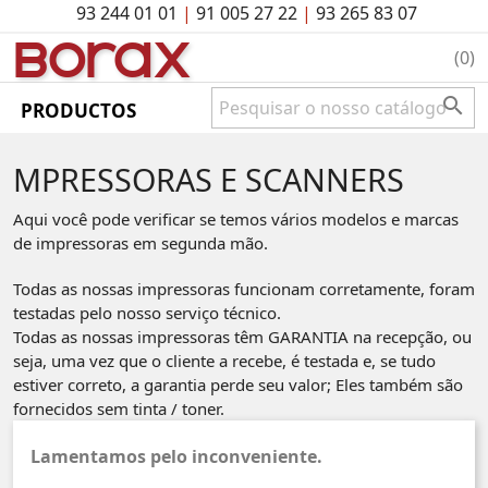
93 244 01 01
|
91 005 27 22
|
93 265 83 07
BO
rAx
(0)

PRODUCTOS
MPRESSORAS E SCANNERS
Aqui você pode verificar se temos vários modelos e marcas
de impressoras em segunda mão.
Todas as nossas impressoras funcionam corretamente, foram
testadas pelo nosso serviço técnico.
Todas as nossas impressoras têm GARANTIA na recepção, ou
seja, uma vez que o cliente a recebe, é testada e, se tudo
estiver correto, a garantia perde seu valor; Eles também são
fornecidos sem tinta / toner.
Lamentamos pelo inconveniente.