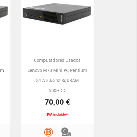
Computadores Usados
um
Lenovo M73 Mini PC Pentium
G4 A 2.6Ghz 8gbRAM
500HDD
Preço
70,00 €
IVA incluido*