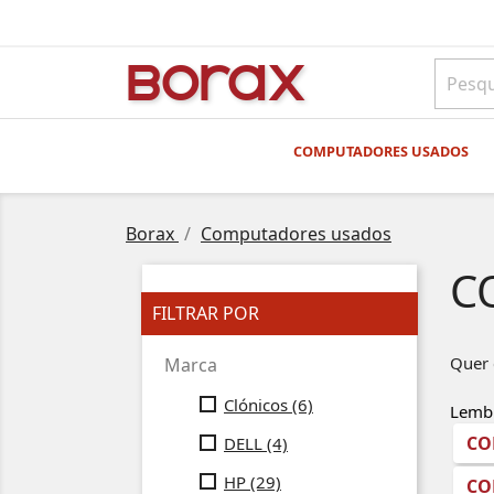
BO
rAx
COMPUTADORES USADOS
Borax
Computadores usados
C
FILTRAR POR
Quer 
Marca
Clónicos
(6)
Lembr
CO
DELL
(4)
HP
(29)
CO