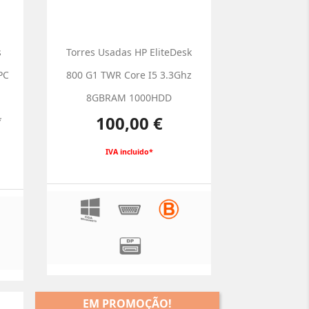
s
Torres Usadas HP EliteDesk
PC
800 G1 TWR Core I5 3.3Ghz
8GBRAM 1000HDD
Preço
100,00 €
*
IVA incluido*
EM PROMOÇÃO!