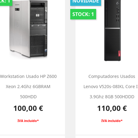
K: 1
NOVIDADE
STOCK: 1
Workstation Usado HP Z600
Computadores Usados
Xeon 2.4Ghz 6GBRAM
Lenovo V520s-08IKL Core 
500HDD
3.9Ghz 8GB 500HDDD
Preço
Preço
100,00 €
110,00 €
IVA incluido*
IVA incluido*