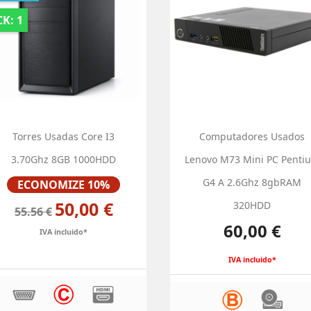
K: 1
Torres Usadas Core I3
Computadores Usados
3.70Ghz 8GB 1000HDD
Lenovo M73 Mini PC Penti
Preço
G4 A 2.6Ghz 8gbRAM
ECONOMIZE 10%
50,00 €
320HDD
55.56 €
Preço
60,00 €
IVA incluido*
IVA incluido*