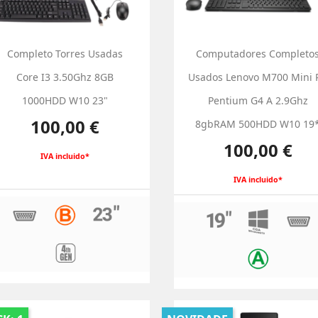
Completo Torres Usadas
Computadores Completo
Core I3 3.50Ghz 8GB
Usados Lenovo M700 Mini 
1000HDD W10 23"
Pentium G4 A 2.9Ghz
Preço
100,00 €
8gbRAM 500HDD W10 19
Preço
100,00 €
IVA incluido*
IVA incluido*