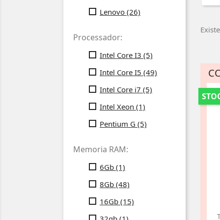
Lenovo
(26)
Exist
Processador:
Intel Core I3
(5)
C
Intel Core I5
(49)
Intel Core i7
(5)
STOC
Intel Xeon
(1)
Pentium G
(5)
Memoria RAM:
6Gb
(1)
8Gb
(48)
16Gb
(15)
32gb
(1)