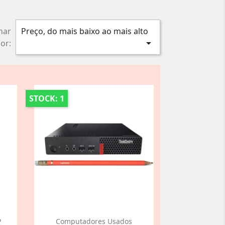
nar
Preço, do mais baixo ao mais alto

or:
STOCK: 1
P
Computadores Usados