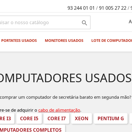
93 244 01 01
/
91 005 27 22
/
A

PORTATEIS USADOS
MONITORES USADOS
LOTE DE COMPUTADO
OMPUTADORES USADOS
comprar um computador de secretária barato em segunda mão? 
e-se de adquirir o
cabo de alimentação
.
RE I3
CORE I5
CORE I7
XEON
PENTIUM G
MPUTADORES COMPLETOS