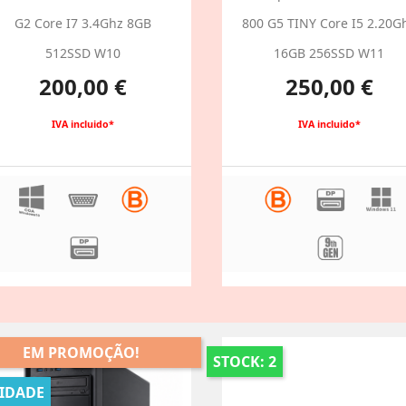
G2 Core I7 3.4Ghz 8GB
800 G5 TINY Core I5 2.20G
512SSD W10
16GB 256SSD W11
Preço
Preço
200,00 €
250,00 €
IVA incluido*
IVA incluido*
EM PROMOÇÃO!
STOCK: 2
IDADE