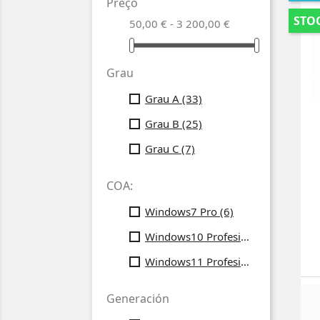
Preço
STOC
50,00 € - 3 200,00 €
Grau
Grau A
(33)
Grau B
(25)
Grau C
(7)
COA:
Windows7 Pro
(6)
Windows10 Profesional
(25)
Windows11 Profesional
(18)
Generación