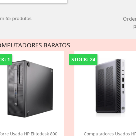
em 65 produtos.
Orde
p
OMPUTADORES BARATOS
K: 1
STOCK: 24
Torre Usada HP Elitedesk 800
Computadores Usados H