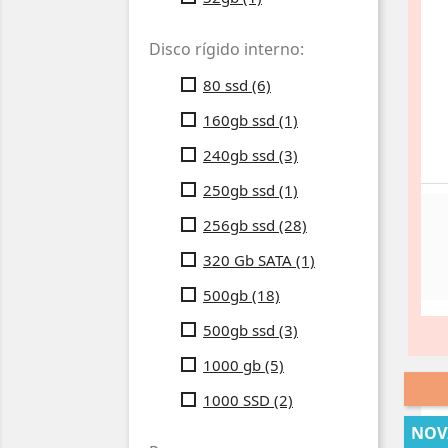
Disco rígido interno:
80 ssd
(6)
160gb ssd
(1)
240gb ssd
(3)
250gb ssd
(1)
256gb ssd
(28)
320 Gb SATA
(1)
500gb
(18)
500gb ssd
(3)
1000 gb
(5)
1000 SSD
(2)
NOV