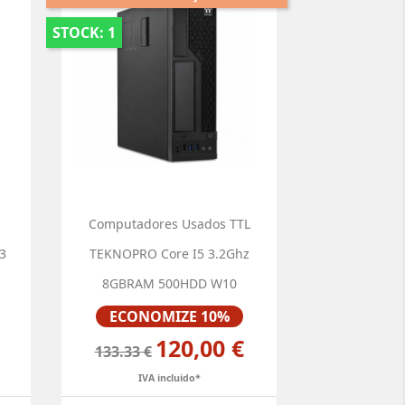
STOCK: 1
Computadores Usados TTL
I3
TEKNOPRO Core I5 3.2Ghz
8GBRAM 500HDD W10
Preço
ECONOMIZE 10%
120,00 €
133.33 €
IVA incluido*