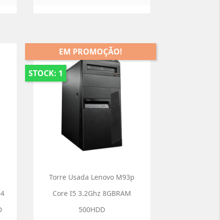
EM PROMOÇÃO!
STOCK: 1
Torre Usada Lenovo M93p
G4
Core I5 3.2Ghz 8GBRAM
D
500HDD