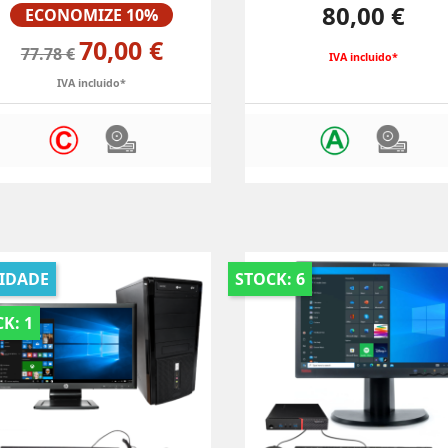
Preço
Preço
80,00 €
ECONOMIZE 10%
70,00 €
77.78 €
IVA incluido*
IVA incluido*
IDADE
STOCK: 6
K: 1