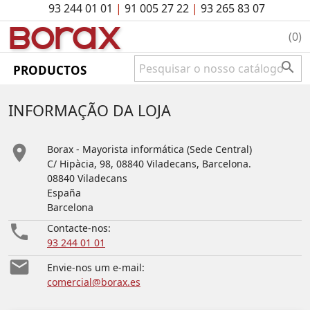
93 244 01 01
|
91 005 27 22
|
93 265 83 07
BO
rAx
(0)

PRODUCTOS
INFORMAÇÃO DA LOJA

Borax - Mayorista informática (Sede Central)
C/ Hipàcia, 98, 08840 Viladecans, Barcelona.
08840 Viladecans
España
Barcelona

Contacte-nos:
93 244 01 01

Envie-nos um e-mail:
comercial@borax.es