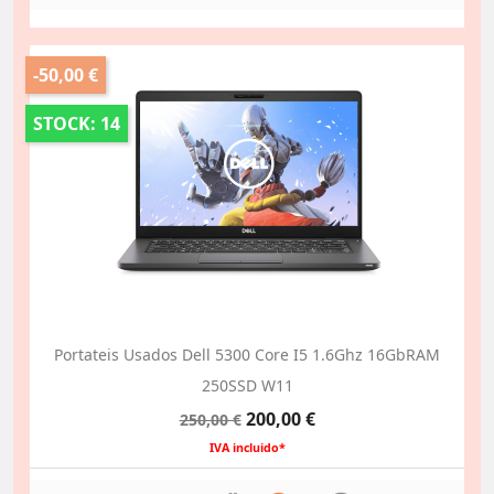
-50,00 €
STOCK: 14
Portateis Usados Dell 5300 Core I5 1.6Ghz 16GbRAM
250SSD W11
Preço
Preço
200,00 €
250,00 €
normal
IVA incluido*