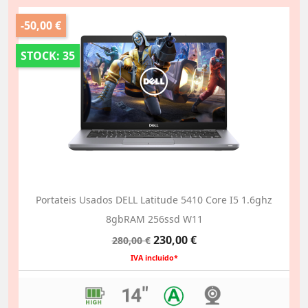
-50,00 €
STOCK: 35
Portateis Usados DELL Latitude 5410 Core I5 1.6ghz
8gbRAM 256ssd W11
Preço
Preço
230,00 €
280,00 €
normal
IVA incluido*