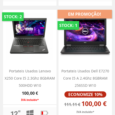
EM PROMOÇÃO!
STOCK: 2
STOCK: 1
Portateis Usados Lenovo
Portateis Usados Dell E7270
X250 Core I5 2.3Ghz 8GbRAM
Core I5 A 2.4Ghz 8GBRAM
500HDD W10
256SSD W10
Preço
Preço
100,00 €
ECONOMIZE 10%
IVA incluido*
100,00 €
111.11 €
IVA incluido*