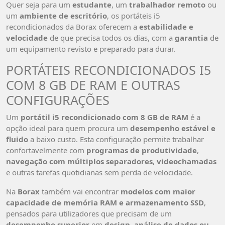
Quer seja para um
estudante
, um
trabalhador remoto
ou
um
ambiente de escritório
, os portáteis i5
recondicionados da Borax oferecem a
estabilidade e
velocidade
de que precisa todos os dias, com a
garantia
de
um equipamento revisto e preparado para durar.
PORTÁTEIS RECONDICIONADOS I5
COM 8 GB DE RAM E OUTRAS
CONFIGURAÇÕES
Um
portátil i5 recondicionado com 8 GB de RAM
é a
opção ideal para quem procura um
desempenho estável e
fluido
a baixo custo. Esta configuração permite trabalhar
confortavelmente com
programas de produtividade
,
navegação com múltiplos separadores
,
videochamadas
e outras tarefas quotidianas sem perda de velocidade.
Na
Borax
também vai encontrar
modelos com maior
capacidade de memória RAM e armazenamento SSD
,
pensados para utilizadores que precisam de um
desempenho superior
em
design, análise de dados ou