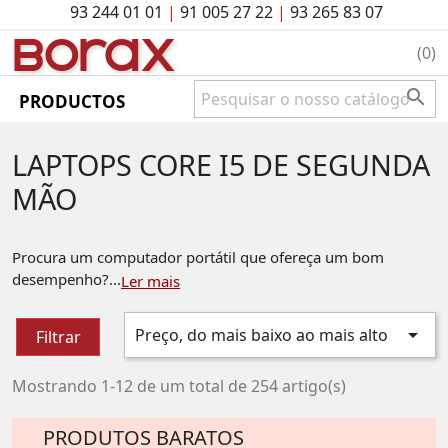
93 244 01 01
|
91 005 27 22
|
93 265 83 07
BO
rAx
(0)

PRODUCTOS
LAPTOPS CORE I5 DE SEGUNDA
MÃO
Procura um computador portátil que ofereça um bom
desempenho?...
Ler mais

Preço, do mais baixo ao mais alto
Filtrar
Mostrando 1-12 de um total de 254 artigo(s)
PRODUTOS BARATOS