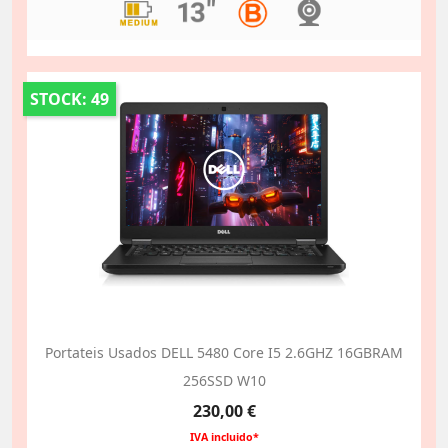
STOCK: 49
Portateis Usados DELL 5480 Core I5 2.6GHZ 16GBRAM
256SSD W10
Preço
230,00 €
IVA incluido*