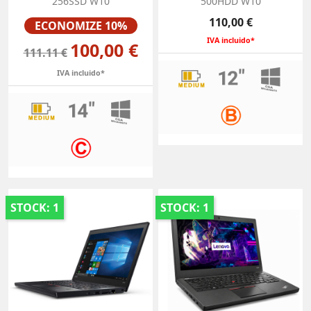
256SSD W10
500HDD W10
Preço
Preço
110,00 €
ECONOMIZE 10%
IVA incluido*
100,00 €
111.11 €
IVA incluido*
STOCK: 1
STOCK: 1