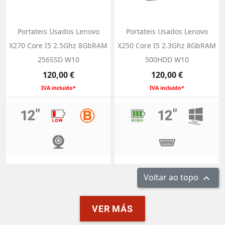
Portateis Usados Lenovo
Portateis Usados Lenovo
X270 Core I5 2.5Ghz 8GbRAM
X250 Core I5 2.3Ghz 8GbRAM
256SSD W10
500HDD W10
Preço
Preço
120,00 €
120,00 €
IVA incluido*
IVA incluido*
Voltar ao topo

VER MÁS