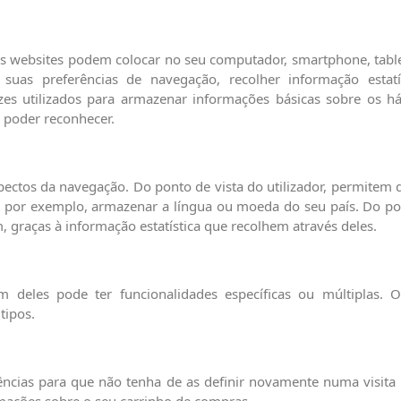
s websites podem colocar no seu computador, smartphone, tablet 
as preferências de navegação, recolher informação estatíst
ezes utilizados para armazenar informações básicas sobre os h
 poder reconhecer.
spectos da navegação. Do ponto de vista do utilizador, permite
 por exemplo, armazenar a língua ou moeda do seu país. Do pon
, graças à informação estatística que recolhem através deles.
 deles pode ter funcionalidades específicas ou múltiplas. O
tipos.
ências para que não tenha de as definir novamente numa visita
mações sobre o seu carrinho de compras.