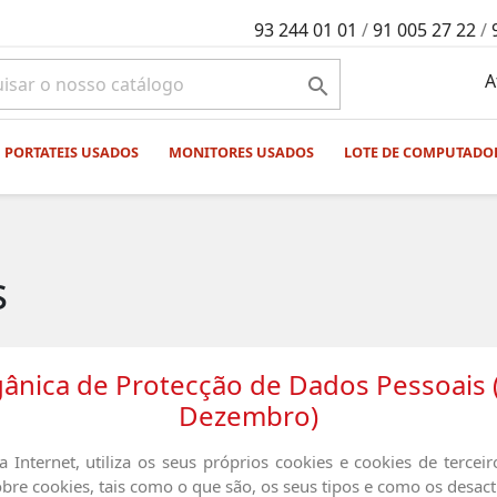
93 244 01 01
/
91 005 27 22
/
A

PORTATEIS USADOS
MONITORES USADOS
LOTE DE COMPUTADO
s
gânica de Protecção de Dados Pessoais 
Dezembro)
a Internet, utiliza os seus próprios cookies e cookies de terceir
re cookies, tais como o que são, os seus tipos e como os desacti