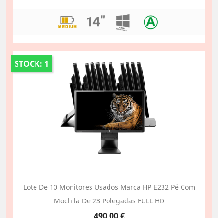
STOCK: 1
Lote De 10 Monitores Usados Marca HP E232 Pé Com
Mochila De 23 Polegadas FULL HD
Preço
490,00 €