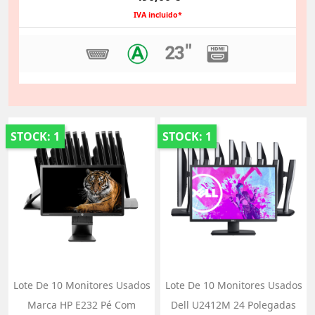
IVA incluido*
STOCK: 1
STOCK: 1
Lote De 10 Monitores Usados
Lote De 10 Monitores Usados
Marca HP E232 Pé Com
Dell U2412M 24 Polegadas