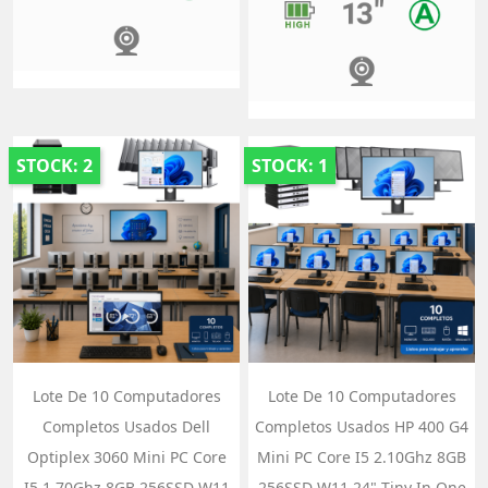
STOCK: 2
STOCK: 1
Lote De 10 Computadores
Lote De 10 Computadores
Completos Usados Dell
Completos Usados HP 400 G4
Optiplex 3060 Mini PC Core
Mini PC Core I5 2.10Ghz 8GB
I5 1.70Ghz 8GB 256SSD W11
256SSD W11 24" Tiny In One