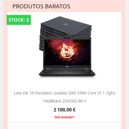
PRODUTOS BARATOS
STOCK: 2
Lote De 10 Portateis Usados Dell 5490 Core I5 1.7ghz
16GBRam 250SSD W11
Preço
2 100,00 €
IVA incluido*