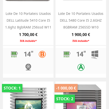
Lote De 10 Portateis Usados
Lote De 10 Portateis Usados
DELL Latitude 5410 Core I5
DELL 5480 Core I5 2.6GHZ
1.6ghz 8gbRAM 256ssd W11
8GBRAM 256SSD W10
Preço
Preço
1 700,00 €
1 900,00 €
IVA incluido*
IVA incluido*
STOCK: 1
-1 000,00 €
STOCK: 2