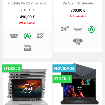
Mochila De 23 Polegadas
De Gran Qualidade
FULL HD
Preço
700,00 €
Preço
490,00 €
IVA incluido*
IVA incluido*
STOCK: 2
NOVIDADE
STOCK: 1