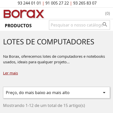
93 244 01 01
|
91 005 27 22
|
93 265 83 07
BO
rAx
(0)

PRODUCTOS
LOTES DE COMPUTADORES
Na Borax, oferecemos lotes de computadores e notebooks
usados, ideais para qualquer projeto...
Ler mais

Preço, do mais baixo ao mais alto
Mostrando 1-12 de um total de 15 artigo(s)