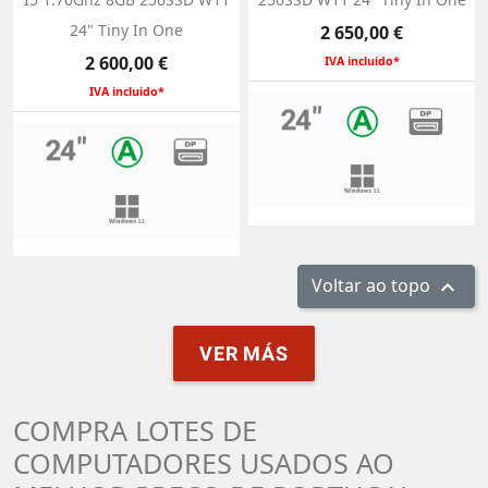
24" Tiny In One
Preço
2 650,00 €
Preço
2 600,00 €
IVA incluido*
IVA incluido*
Voltar ao topo

VER MÁS
COMPRA LOTES DE
COMPUTADORES USADOS AO