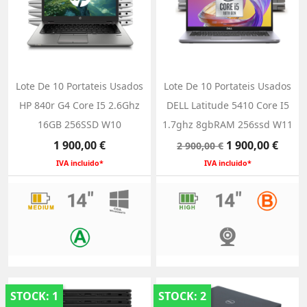
Lote De 10 Portateis Usados
Lote De 10 Portateis Usados
HP 840r G4 Core I5 2.6Ghz
DELL Latitude 5410 Core I5
16GB 256SSD W10
1.7ghz 8gbRAM 256ssd W11
Preço
Preço
Preço
1 900,00 €
1 900,00 €
2 900,00 €
normal
IVA incluido*
IVA incluido*
STOCK: 1
STOCK: 2