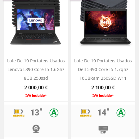
Lote De 10 Portateis Usados
Lote De 10 Portateis Usados
Lenovo L390 Core I5 1.6Ghz
Dell 5490 Core I5 1.7ghz
8GB 250ssd
16GBRam 250SSD W11
Preço
Preço
2 000,00 €
2 100,00 €
IVA incluido*
IVA incluido*