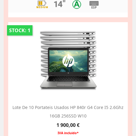
STOCK: 1
Lote De 10 Portateis Usados HP 840r G4 Core I5 2.6Ghz
16GB 256SSD W10
Preço
1 900,00 €
IVA incluido*