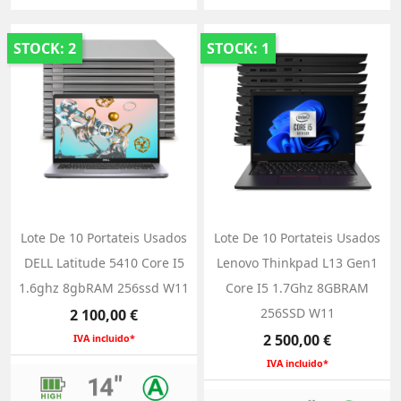
STOCK: 2
STOCK: 1
Lote De 10 Portateis Usados
Lote De 10 Portateis Usados
DELL Latitude 5410 Core I5
Lenovo Thinkpad L13 Gen1
1.6ghz 8gbRAM 256ssd W11
Core I5 1.7Ghz 8GBRAM
Preço
256SSD W11
2 100,00 €
Preço
2 500,00 €
IVA incluido*
IVA incluido*