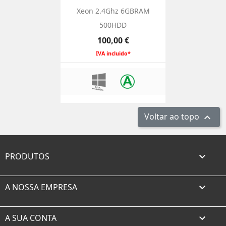
Xeon 2.4Ghz 6GBRAM
500HDD
Preço
100,00 €
IVA incluido*
Voltar ao topo

PRODUTOS

A NOSSA EMPRESA

A SUA CONTA
