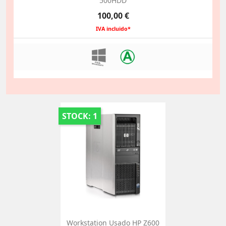
500HDD
Preço
100,00 €
IVA incluido*
STOCK: 1
Workstation Usado HP Z600