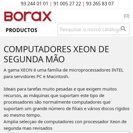
93 244 01 01
|
91 005 27 22
|
93 265 83 07
BO
rAx
(0)

PRODUCTOS
COMPUTADORES XEON DE
SEGUNDA MÃO
A gama XEON é uma família de microprocessadores INTEL
para servidores PC e Macintosh.
Ideais para tarefas muito pesadas e que exigem muitos
recursos, as máquinas que suportam este tipo de
processadores são normalmente computadores que
suportam um grande número de filiais e vários discos rígidos
ao mesmo tempo.
Amplia selecçao de computadores con processador Xeon de
segunda mao revisados