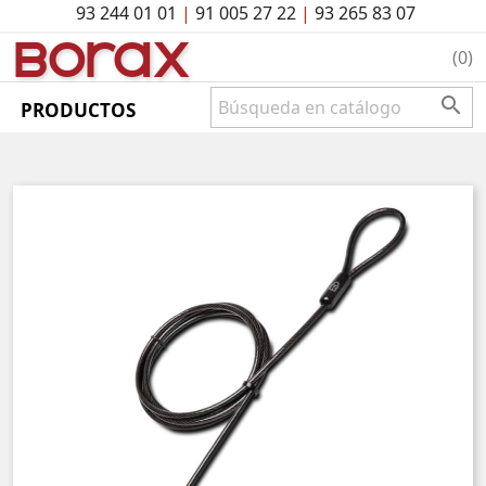
93 244 01 01
|
91 005 27 22
|
93 265 83 07
BO
rAx
(0)

PRODUCTOS