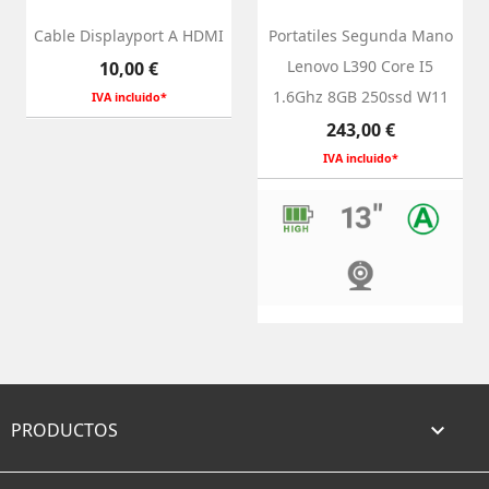
Cable Displayport A HDMI
Portatiles Segunda Mano
Precio
Lenovo L390 Core I5
10,00 €
1.6Ghz 8GB 250ssd W11
IVA incluido*
Precio
243,00 €
IVA incluido*
PRODUCTOS
