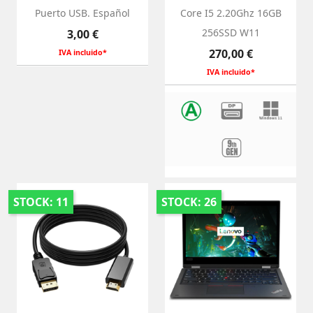
Puerto USB. Español
Core I5 2.20Ghz 16GB
Precio
256SSD W11
3,00 €
Precio
270,00 €
IVA incluido*
IVA incluido*
STOCK: 11
STOCK: 26