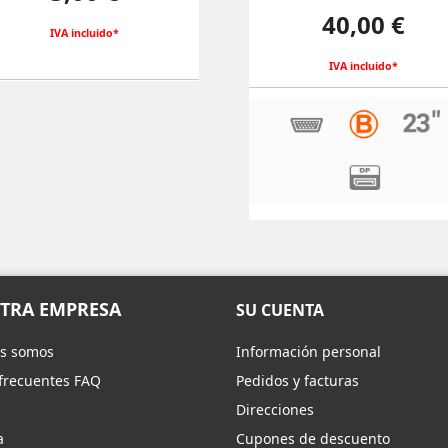
Precio
40,00 €
IVA incluido*
IVA incluido*
TRA EMPRESA
SU CUENTA
s somos
Información personal
frecuentes FAQ
Pedidos y facturas
Direcciones
a
Cupones de descuento