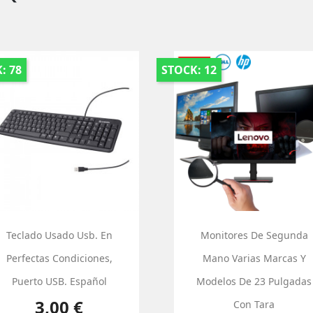
: 78
STOCK: 12
Teclado Usado Usb. En
Monitores De Segunda
Perfectas Condiciones,
Mano Varias Marcas Y
Puerto USB. Español
Modelos De 23 Pulgadas
Precio
3,00 €
Con Tara