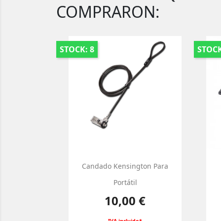
COMPRARON:
STOCK: 8
STOCK
Candado Kensington Para
Portátil
Precio
10,00 €