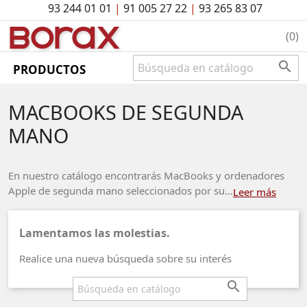
93 244 01 01
|
91 005 27 22
|
93 265 83 07
BO
rAx
(0)

PRODUCTOS
MACBOOKS DE SEGUNDA
MANO
En nuestro catálogo encontrarás MacBooks y ordenadores
Apple de segunda mano seleccionados por su...
Leer más
Lamentamos las molestias.
Realice una nueva búsqueda sobre su interés
