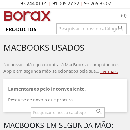
93 244 01 01
|
91 005 27 22
|
93 265 83 07
BO
rAx
(0)

PRODUCTOS
MACBOOKS USADOS
No nosso catálogo encontrará MacBooks e computadores
Apple em segunda mão selecionados pela sua...
Ler mais
Lamentamos pelo inconveniente.
Pesquise de novo o que procura

MACBOOKS EM SEGUNDA MÃO: