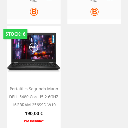
STOCK: 6
Portatiles Segunda Mano
DELL 5480 Core I5 2.6GHZ
16GBRAM 256SSD W10
Precio
190,00 €
IVA incluido*