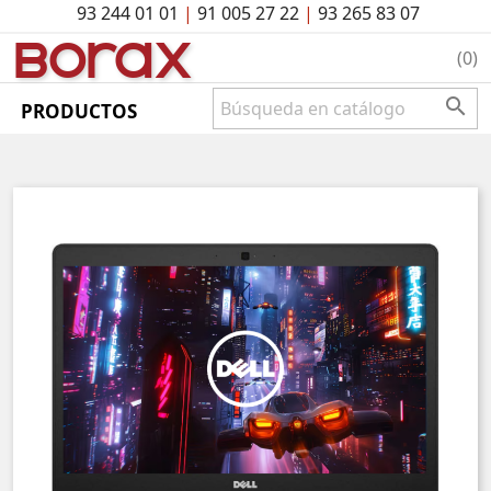
93 244 01 01
|
91 005 27 22
|
93 265 83 07
BO
rAx
(0)

PRODUCTOS