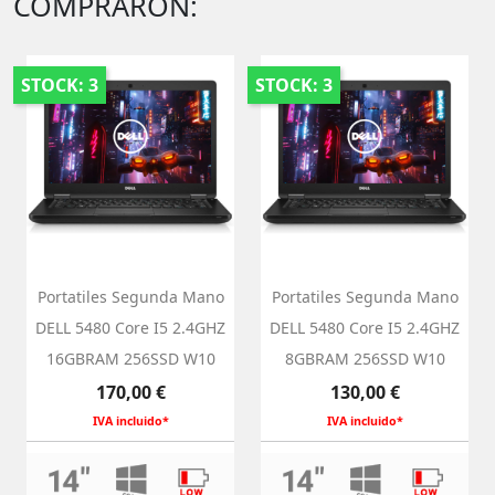
COMPRARON:
STOCK: 3
STOCK: 3
Portatiles Segunda Mano
Portatiles Segunda Mano
DELL 5480 Core I5 2.4GHZ
DELL 5480 Core I5 2.4GHZ
16GBRAM 256SSD W10
8GBRAM 256SSD W10
Precio
Precio
170,00 €
130,00 €
IVA incluido*
IVA incluido*