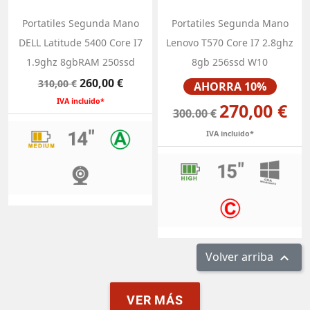
Portatiles Segunda Mano
Portatiles Segunda Mano
DELL Latitude 5400 Core I7
Lenovo T570 Core I7 2.8ghz
1.9ghz 8gbRAM 250ssd
8gb 256ssd W10
Precio
Precio
Precio
260,00 €
310,00 €
AHORRA 10%
base
IVA incluido*
270,00 €
300.00 €
IVA incluido*
Volver arriba

VER MÁS