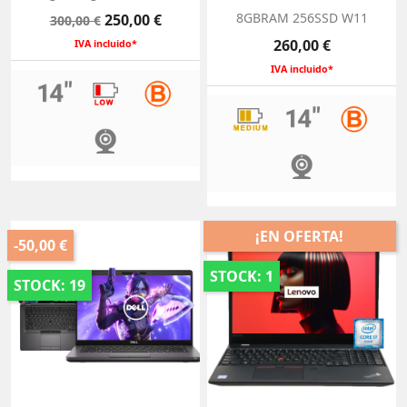
Precio
Precio
8GBRAM 256SSD W11
250,00 €
300,00 €
base
Precio
260,00 €
IVA incluido*
IVA incluido*
¡EN OFERTA!
-50,00 €
STOCK: 1
STOCK: 19