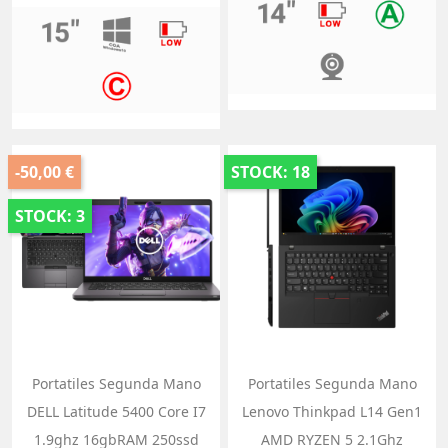
-50,00 €
STOCK: 18
STOCK: 3
Portatiles Segunda Mano
Portatiles Segunda Mano
DELL Latitude 5400 Core I7
Lenovo Thinkpad L14 Gen1
1.9ghz 16gbRAM 250ssd
AMD RYZEN 5 2.1Ghz