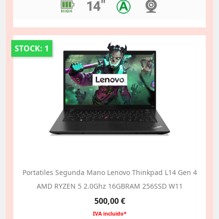
STOCK: 1
Portatiles Segunda Mano Lenovo Thinkpad L14 Gen 4
AMD RYZEN 5 2.0Ghz 16GBRAM 256SSD W11
Precio
500,00 €
IVA incluido*