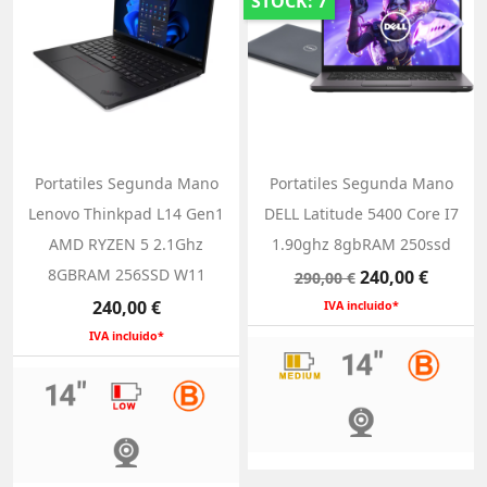
STOCK: 7
Portatiles Segunda Mano
Portatiles Segunda Mano
Lenovo Thinkpad L14 Gen1
DELL Latitude 5400 Core I7
AMD RYZEN 5 2.1Ghz
1.90ghz 8gbRAM 250ssd
8GBRAM 256SSD W11
Precio
Precio
240,00 €
290,00 €
base
Precio
240,00 €
IVA incluido*
IVA incluido*