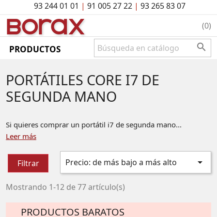
93 244 01 01
|
91 005 27 22
|
93 265 83 07
BO
rAx
(0)

PRODUCTOS
PORTÁTILES CORE I7 DE
SEGUNDA MANO
Si quieres comprar un portátil i7 de segunda mano...
Leer más

Precio: de más bajo a más alto
Filtrar
Mostrando 1-12 de 77 artículo(s)
PRODUCTOS BARATOS