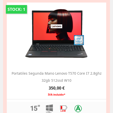
STOCK: 1
Portatiles Segunda Mano Lenovo T570 Core I7 2.8ghz
32gb 512ssd W10
Precio
350,00 €
IVA incluido*