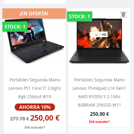
¡EN OFERTA!
STOCK: 1
STOCK: 1
Portatiles Segunda Mano
Portatiles Segunda Mano
Lenovo P51 Core I7 2.8ghz
Lenovo Thinkpad L14 Gen1
8gb 256ssd W10
AMD RYZEN 5 2.1Ghz
Precio
8GBRAM 256SSD W11
AHORRA 10%
Precio
250,00 €
250,00 €
277.78 €
IVA incluido*
IVA incluido*