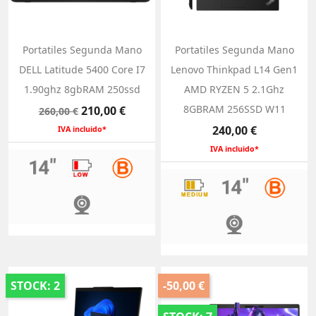
Portatiles Segunda Mano
Portatiles Segunda Mano
DELL Latitude 5400 Core I7
Lenovo Thinkpad L14 Gen1
1.90ghz 8gbRAM 250ssd
AMD RYZEN 5 2.1Ghz
Precio
Precio
8GBRAM 256SSD W11
210,00 €
260,00 €
base
Precio
240,00 €
IVA incluido*
IVA incluido*
STOCK: 2
-50,00 €