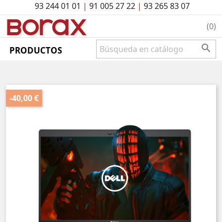
93 244 01 01
|
91 005 27 22
|
93 265 83 07
BO
rAx
(0)

PRODUCTOS
-40,00 €