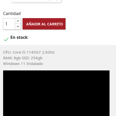
Cantidad
AÑADIR AL CARRITO
En stock

CPU: Core i5 1145G7 2.6Ghz
RAM: 8gb SSD: 256gb
Windows 11 Instalado