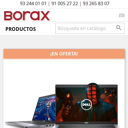
93 244 01 01
|
91 005 27 22
|
93 265 83 07
BO
rAx
(0)

PRODUCTOS
¡EN OFERTA!