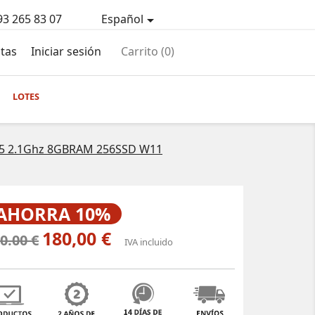
93 265 83 07
Español

tas
Iniciar sesión
Carrito
(0)
LOTES
 5 2.1Ghz 8GBRAM 256SSD W11
AHORRA 10%
180,00 €
0.00 €
IVA incluido