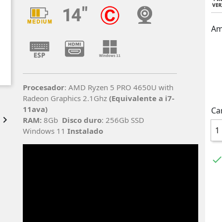
Am
Procesador
: AMD Ryzen 5 PRO 4650U with
Radeon Graphics 2.1Ghz
(Equivalente a i7-
11ava)
Ca

RAM:
8Gb
Disco duro
: 256Gb SSD
Windows 11
Instalado