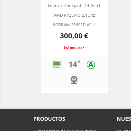
Lenovo Thinkpad L14 Gen1
AMD RYZEN 5 2.1Ghz
8GBRAM 256SSD W11
Precio
300,00 €
IVA incluido*
PRODUCTOS
NUES