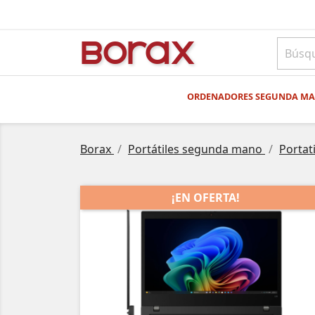
BO
rAx
ORDENADORES SEGUNDA M
Borax
Portátiles segunda mano
Porta
¡EN OFERTA!