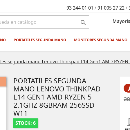
93 244 01 01
/
91 005 27 22
/
Mayoris

ANO
PORTÁTILES SEGUNDA MANO
MONITORES SEGUNDA MANO
tiles segunda mano Lenovo Thinkpad L14 Gen1 AMD RYZEN
PORTATILES SEGUNDA
MANO LENOVO THINKPAD
L14 GEN1 AMD RYZEN 5
20
2.1GHZ 8GBRAM 256SSD
W11
STOCK: 6