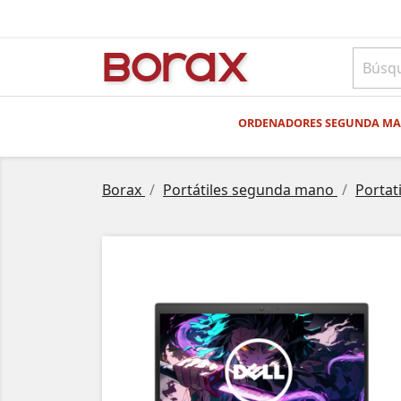
BO
rAx
ORDENADORES SEGUNDA M
Borax
Portátiles segunda mano
Portat