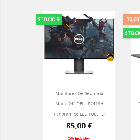
STOCK: 9
-50,00
STOCK
Monitores De Segunda
Mano 24" DELL P2419H
Panoramico LED FULLHD
Precio
85,00 €
IVA incluido*