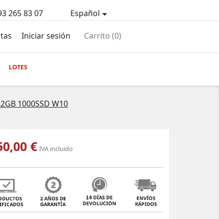
93 265 83 07
Español

tas
Iniciar sesión
Carrito
(0)
LOTES
 32GB 1000SSD W10
50,00 €
IVA incluido