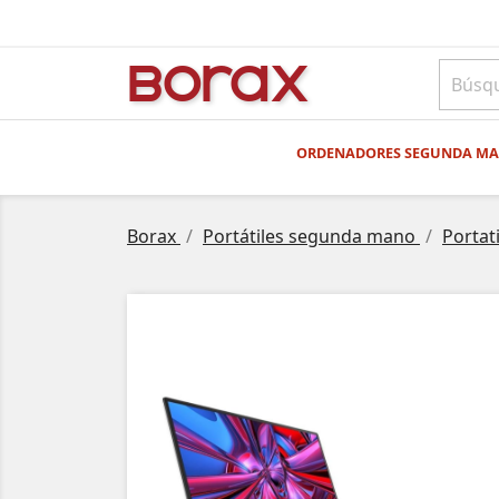
BO
rAx
ORDENADORES SEGUNDA M
Borax
Portátiles segunda mano
Portat