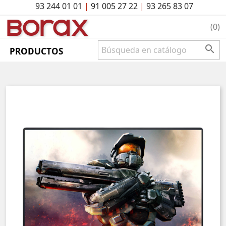
93 244 01 01
|
91 005 27 22
|
93 265 83 07
BO
rAx
(0)

PRODUCTOS