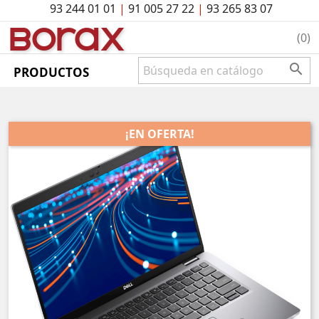
93 244 01 01
|
91 005 27 22
|
93 265 83 07
BO
rAx
(0)

PRODUCTOS
¡EN OFERTA!