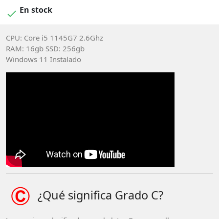
En stock

CPU: Core i5 1145G7 2.6Ghz
RAM: 16gb SSD: 256gb
Windows 11 Instalado
¿Qué significa Grado C?