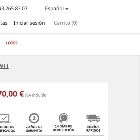
93 265 83 07
Español

tas
Iniciar sesión
Carrito
(0)
LOTES
 W11
70,00 €
IVA incluido