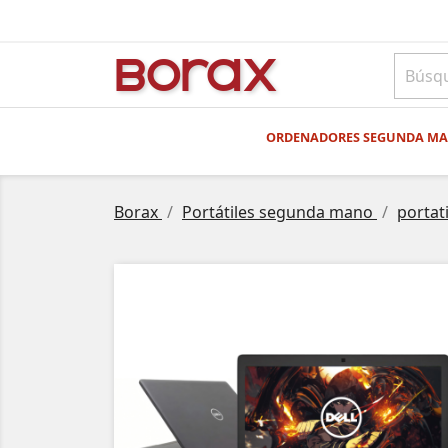
BO
rAx
ORDENADORES SEGUNDA M
Borax
Portátiles segunda mano
portat