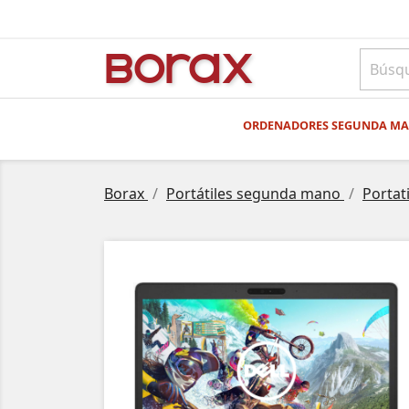
BO
rAx
ORDENADORES SEGUNDA M
Borax
Portátiles segunda mano
Portat