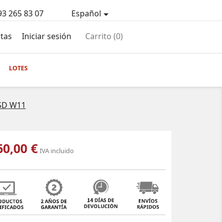
93 265 83 07
Español

tas
Iniciar sesión
Carrito
(0)
LOTES
SSD W11
60,00 €
IVA incluido