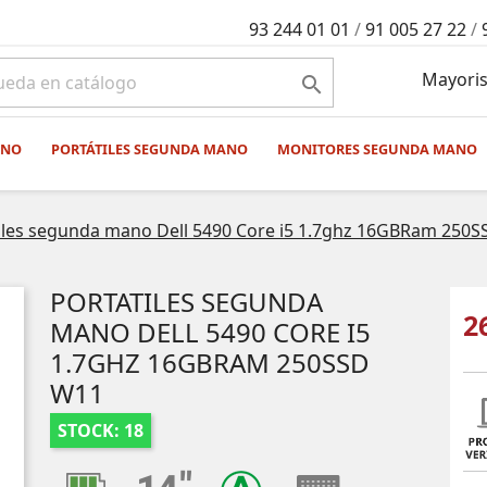
93 244 01 01
/
91 005 27 22
/
Mayoris

ANO
PORTÁTILES SEGUNDA MANO
MONITORES SEGUNDA MANO
iles segunda mano Dell 5490 Core i5 1.7ghz 16GBRam 250
PORTATILES SEGUNDA
2
MANO DELL 5490 CORE I5
1.7GHZ 16GBRAM 250SSD
W11
STOCK: 18