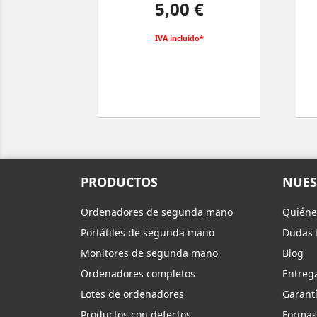
Precio
5,00 €
IVA incluido*
PRODUCTOS
NUES
Ordenadores de segunda mano
Quiéne
Portátiles de segunda mano
Dudas 
Monitores de segunda mano
Blog
Ordenadores completos
Entreg
Lotes de ordenadores
Garantí
Productos con defectos
Formas