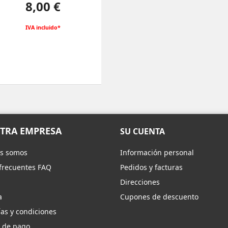
Precio
8,00 €
IVA incluido*
TRA EMPRESA
SU CUENTA
s somos
Información personal
frecuentes FAQ
Pedidos y facturas
Direcciones
a
Cupones de descuento
as y condiciones
 de pago