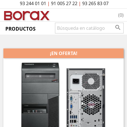
93 244 01 01
|
91 005 27 22
|
93 265 83 07
BO
rAx
(0)

PRODUCTOS
¡EN OFERTA!