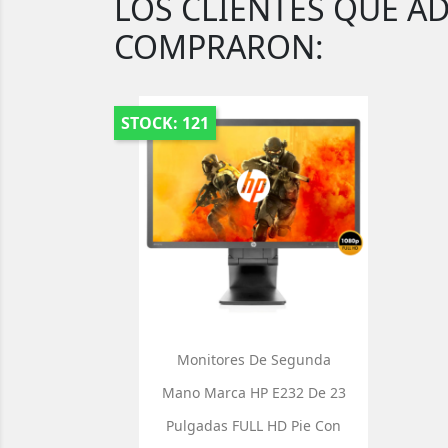
LOS CLIENTES QUE A
COMPRARON:
STOCK: 121
Monitores De Segunda
Mano Marca HP E232 De 23
Pulgadas FULL HD Pie Con