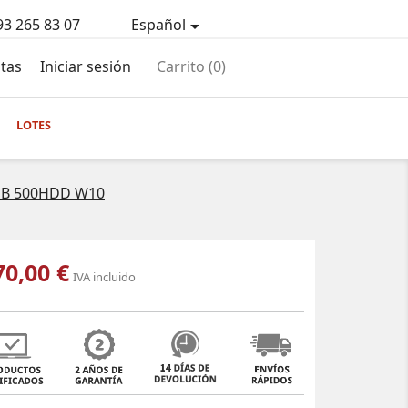
93 265 83 07
Español

tas
Iniciar sesión
Carrito
(0)
LOTES
8GB 500HDD W10
70,00 €
IVA incluido