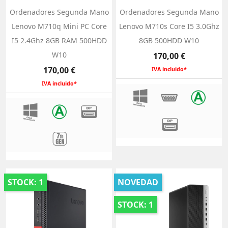
Ordenadores Segunda Mano
Ordenadores Segunda Mano
Lenovo M710q Mini PC Core
Lenovo M710s Core I5 3.0Ghz
I5 2.4Ghz 8GB RAM 500HDD
8GB 500HDD W10
W10
Precio
170,00 €
Precio
170,00 €
IVA incluido*
IVA incluido*
STOCK: 1
NOVEDAD
STOCK: 1