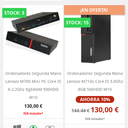
¡EN OFERTA!
STOCK: 3
STOCK: 15
Ordenadores Segunda Mano
Ordenadores Segunda Mano
Lenovo M700 Mini PC Core I5
Lenovo M710s Core I5 3.0Ghz
A 2.2Ghz 8gbRAM 500HDD
8GB 500HDD W10
W10
Precio
AHORRA 10%
Precio
130,00 €
130,00 €
144.44 €
IVA incluido*
IVA incluido*