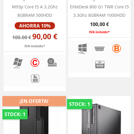
M93p Core I5 A 3.2Ghz
EliteDesk 800 G1 TWR Core I5
8GBRAM 500HDD
3.3Ghz 8GBRAM 1000HDD
Precio
Precio
100,00 €
AHORRA 10%
IVA incluido*
90,00 €
100.00 €
IVA incluido*
¡EN OFERTA!
STOCK: 1
STOCK: 1