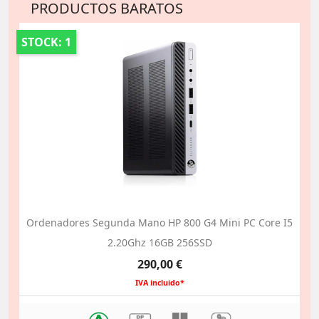
PRODUCTOS BARATOS
STOCK: 1
Ordenadores Segunda Mano HP 800 G4 Mini PC Core I5
2.20Ghz 16GB 256SSD
Precio
290,00 €
IVA incluido*