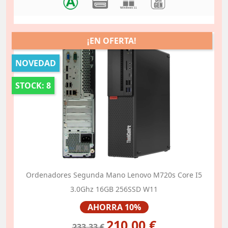
¡EN OFERTA!
NOVEDAD
STOCK: 8
Ordenadores Segunda Mano Lenovo M720s Core I5
3.0Ghz 16GB 256SSD W11
Precio
AHORRA 10%
210,00 €
233.33 €