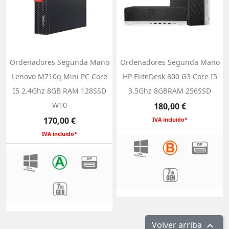
Ordenadores Segunda Mano
Ordenadores Segunda Mano
Lenovo M710q Mini PC Core
HP EliteDesk 800 G3 Core I5
I5 2.4Ghz 8GB RAM 128SSD
3.5Ghz 8GBRAM 256SSD
W10
Precio
180,00 €
Precio
170,00 €
IVA incluido*
IVA incluido*
Volver arriba
