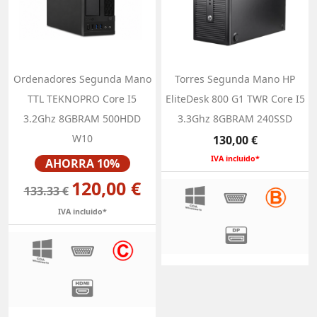
Ordenadores Segunda Mano
Torres Segunda Mano HP
TTL TEKNOPRO Core I5
EliteDesk 800 G1 TWR Core I5
3.2Ghz 8GBRAM 500HDD
3.3Ghz 8GBRAM 240SSD
W10
Precio
130,00 €
Precio
IVA incluido*
AHORRA 10%
120,00 €
133.33 €
IVA incluido*