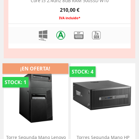
Core I5 2.4Ghz 8GB RAM 500SSD W10
Precio
210,00 €
IVA incluido*
¡EN OFERTA!
STOCK: 4
STOCK: 1
Torre Segunda Mano Lenovo
Torres Segunda Mano HP