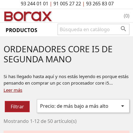
93 244 01 01
|
91 005 27 22
|
93 265 83 07
BO
rAx
(0)

PRODUCTOS
ORDENADORES CORE I5 DE
SEGUNDA MANO
Si has llegado hasta aquí y nos estás leyendo es porque estás
pensando en comprar un pc con procesador core i5...
Leer más

Precio: de más bajo a más alto
Filtrar
Mostrando 1-12 de 50 artículo(s)