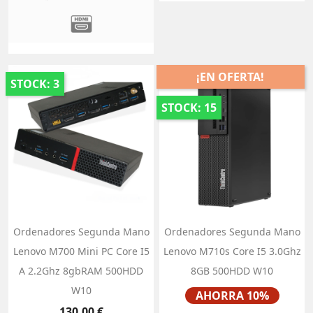
¡EN OFERTA!
STOCK: 3
STOCK: 15
Ordenadores Segunda Mano
Ordenadores Segunda Mano
Lenovo M700 Mini PC Core I5
Lenovo M710s Core I5 3.0Ghz
A 2.2Ghz 8gbRAM 500HDD
8GB 500HDD W10
W10
Precio
AHORRA 10%
Precio
130,00 €