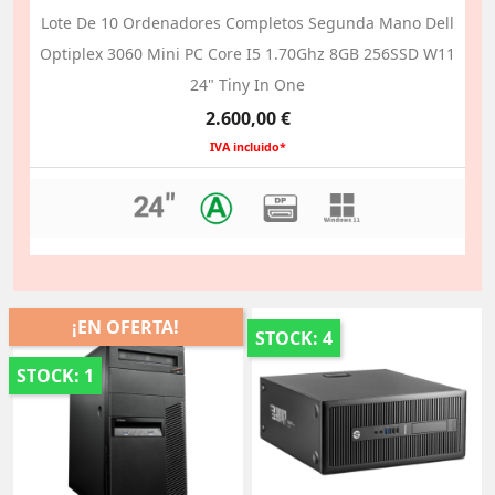
Lote De 10 Ordenadores Completos Segunda Mano Dell
Optiplex 3060 Mini PC Core I5 1.70Ghz 8GB 256SSD W11
24" Tiny In One
Precio
2.600,00 €
IVA incluido*
¡EN OFERTA!
STOCK: 4
STOCK: 1