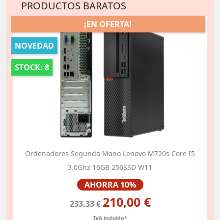
PRODUCTOS BARATOS
¡EN OFERTA!
NOVEDAD
STOCK: 8
Ordenadores Segunda Mano Lenovo M720s Core I5
3.0Ghz 16GB 256SSD W11
Precio
AHORRA 10%
210,00 €
233.33 €
IVA incluido*