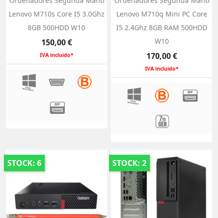
Ordenadores Segunda Mano
Ordenadores Segunda Mano
Lenovo M710s Core I5 3.0Ghz
Lenovo M710q Mini PC Core
8GB 500HDD W10
I5 2.4Ghz 8GB RAM 500HDD
Precio
W10
150,00 €
Precio
170,00 €
IVA incluido*
IVA incluido*
STOCK: 6
STOCK: 2