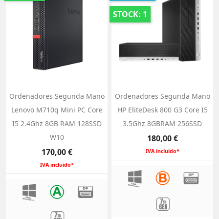
STOCK: 1
Ordenadores Segunda Mano
Ordenadores Segunda Mano
Lenovo M710q Mini PC Core
HP EliteDesk 800 G3 Core I5
I5 2.4Ghz 8GB RAM 128SSD
3.5Ghz 8GBRAM 256SSD
W10
Precio
180,00 €
Precio
170,00 €
IVA incluido*
IVA incluido*