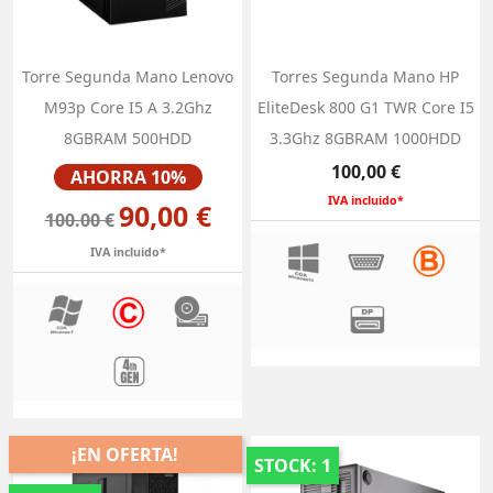
Torre Segunda Mano Lenovo
Torres Segunda Mano HP
M93p Core I5 A 3.2Ghz
EliteDesk 800 G1 TWR Core I5
8GBRAM 500HDD
3.3Ghz 8GBRAM 1000HDD
Precio
Precio
100,00 €
AHORRA 10%
IVA incluido*
90,00 €
100.00 €
IVA incluido*
¡EN OFERTA!
STOCK: 1