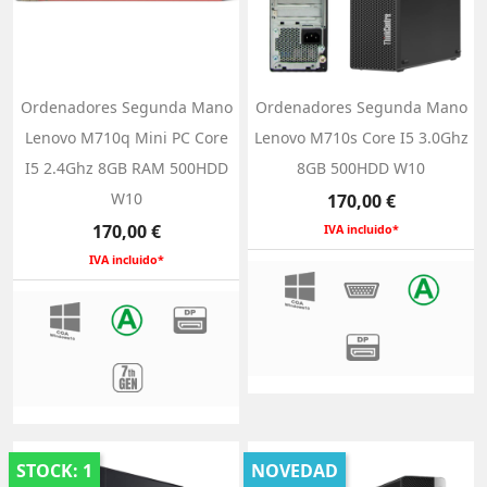
Ordenadores Segunda Mano
Ordenadores Segunda Mano
Lenovo M710q Mini PC Core
Lenovo M710s Core I5 3.0Ghz
I5 2.4Ghz 8GB RAM 500HDD
8GB 500HDD W10
W10
Precio
170,00 €
Precio
170,00 €
IVA incluido*
IVA incluido*
STOCK: 1
NOVEDAD