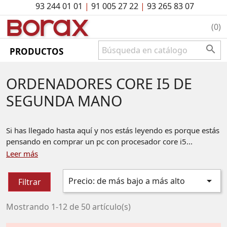
93 244 01 01
|
91 005 27 22
|
93 265 83 07
BO
rAx
(0)

PRODUCTOS
ORDENADORES CORE I5 DE
SEGUNDA MANO
Si has llegado hasta aquí y nos estás leyendo es porque estás
pensando en comprar un pc con procesador core i5...
Leer más

Precio: de más bajo a más alto
Filtrar
Mostrando 1-12 de 50 artículo(s)