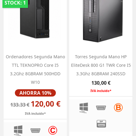
STOCK: 1
Ordenadores Segunda Mano
Torres Segunda Mano HP
TTL TEKNOPRO Core I5
EliteDesk 800 G1 TWR Core I5
3.2Ghz 8GBRAM 500HDD
3.3Ghz 8GBRAM 240SSD
W10
Precio
130,00 €
Precio
IVA incluido*
AHORRA 10%
120,00 €
133.33 €
IVA incluido*