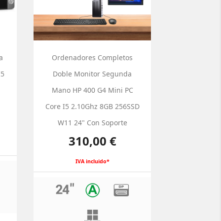
a
Ordenadores Completos
I5
Doble Monitor Segunda
1
Mano HP 400 G4 Mini PC
Core I5 2.10Ghz 8GB 256SSD
W11 24" Con Soporte
Precio
310,00 €
IVA incluido*