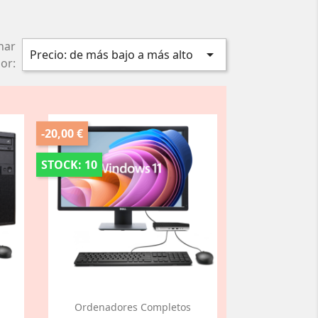
nar

Precio: de más bajo a más alto
or:
-20,00 €
STOCK: 10
Ordenadores Completos