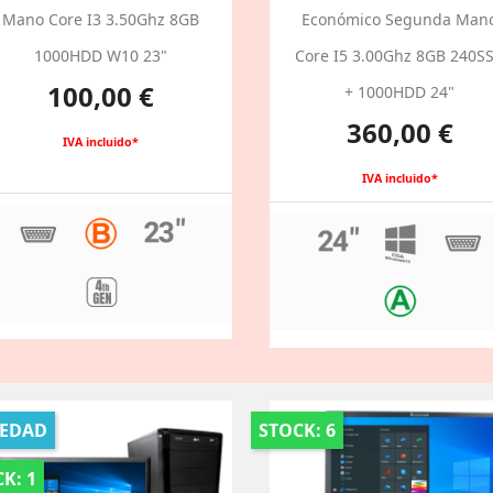
Mano Core I3 3.50Ghz 8GB
Económico Segunda Man
1000HDD W10 23"
Core I5 3.00Ghz 8GB 240S
Precio
100,00 €
+ 1000HDD 24"
Precio
360,00 €
IVA incluido*
IVA incluido*
EDAD
STOCK: 6
K: 1