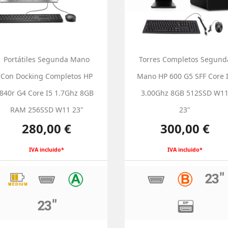
Portátiles Segunda Mano
Torres Completos Segund
Con Docking Completos HP
Mano HP 600 G5 SFF Core 
840r G4 Core I5 1.7Ghz 8GB
3.00Ghz 8GB 512SSD W1
RAM 256SSD W11 23"
23"
Precio
Precio
280,00 €
300,00 €
IVA incluido*
IVA incluido*