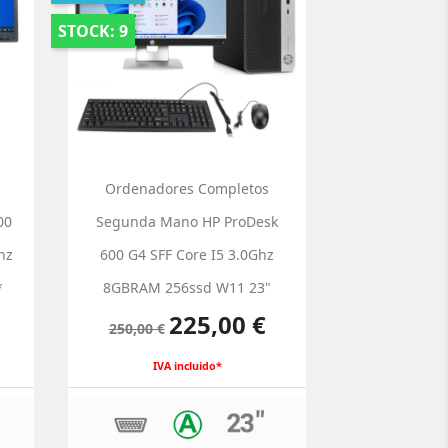
STOCK: 9
Ordenadores Completos
00
Segunda Mano HP ProDesk
hz
600 G4 SFF Core I5 3.0Ghz
*
8GBRAM 256ssd W11 23"
Precio
Precio
225,00 €
250,00 €
base
IVA incluido*