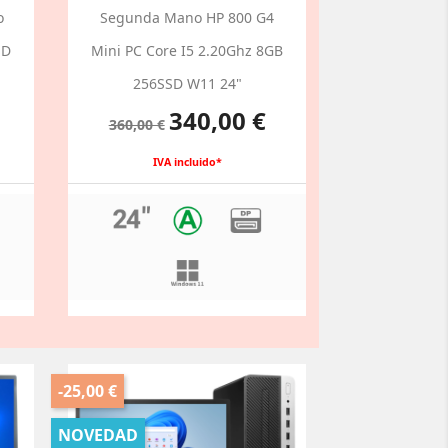
o
Segunda Mano HP 800 G4
SD
Mini PC Core I5 2.20Ghz 8GB
256SSD W11 24"
Precio
Precio
340,00 €
360,00 €
base
IVA incluido*
-25,00 €
NOVEDAD