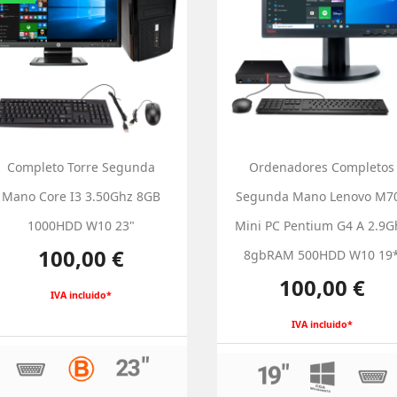
Completo Torre Segunda
Ordenadores Completos
Mano Core I3 3.50Ghz 8GB
Segunda Mano Lenovo M7
1000HDD W10 23"
Mini PC Pentium G4 A 2.9G
Precio
100,00 €
8gbRAM 500HDD W10 19
Precio
100,00 €
IVA incluido*
IVA incluido*