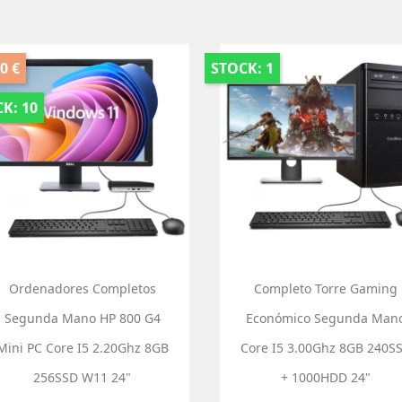
0 €
STOCK: 1
K: 10
Ordenadores Completos
Completo Torre Gaming
Segunda Mano HP 800 G4
Económico Segunda Man
Mini PC Core I5 2.20Ghz 8GB
Core I5 3.00Ghz 8GB 240S
256SSD W11 24"
+ 1000HDD 24"