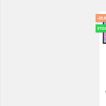
-20,0
STOC