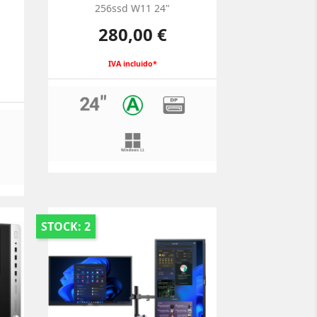
256ssd W11 24"
Precio
280,00 €
IVA incluido*
STOCK: 2