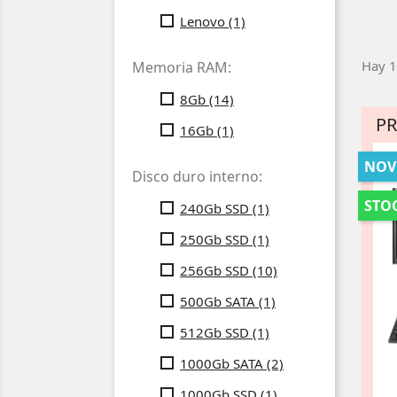
Lenovo
(1)
Hay 1
Memoria RAM:
8Gb
(14)
P
16Gb
(1)
NOV
Disco duro interno:
STOC
240Gb SSD
(1)
250Gb SSD
(1)
256Gb SSD
(10)
500Gb SATA
(1)
512Gb SSD
(1)
1000Gb SATA
(2)
1000Gb SSD
(1)