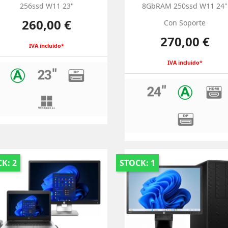
256ssd W11 23"
8GbRAM 250ssd W11 24"
Precio
260,00 €
Con Soporte
Precio
270,00 €
IVA incluido*
IVA incluido*
K: 2
STOCK: 1