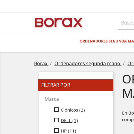
BO
rAx
ORDENADORES SEGUNDA M
Borax
Ordenadores segunda mano
Or
O
FILTRAR POR
M
Marca
Clónicos
(2)
En Bo
compa
DELL
(1)
HP
(11)