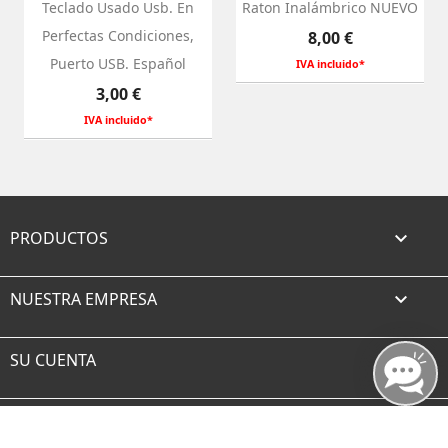
Teclado Usado Usb. En
Raton Inalámbrico NUEVO
Perfectas Condiciones,
Precio
8,00 €
Puerto USB. Español
IVA incluido*
Precio
3,00 €
IVA incluido*
PRODUCTOS

NUESTRA EMPRESA

SU CUENTA

INFORMACIÓN DE LA TIENDA