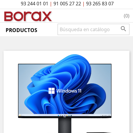
93 244 01 01
|
91 005 27 22
|
93 265 83 07
BO
rAx
(0)

PRODUCTOS