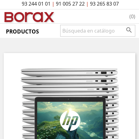
93 244 01 01
|
91 005 27 22
|
93 265 83 07
BO
rAx
(0)

PRODUCTOS