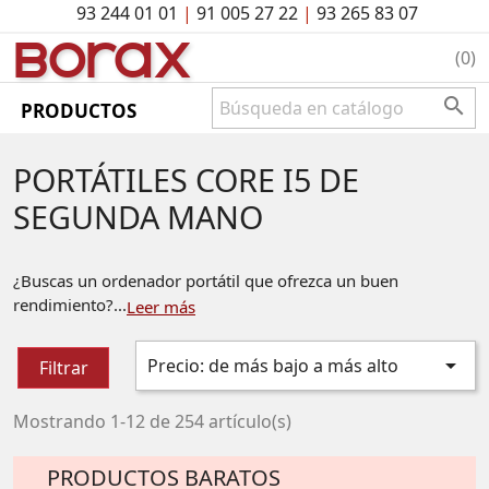
93 244 01 01
|
91 005 27 22
|
93 265 83 07
BO
rAx
(0)

PRODUCTOS
PORTÁTILES CORE I5 DE
SEGUNDA MANO
¿Buscas un ordenador portátil que ofrezca un buen
rendimiento?...
Leer más

Precio: de más bajo a más alto
Filtrar
Mostrando 1-12 de 254 artículo(s)
PRODUCTOS BARATOS