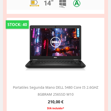
STOCK: 40
Portatiles Segunda Mano DELL 5480 Core I5 2.6GHZ
8GBRAM 256SSD W10
Precio
210,00 €
IVA incluido*