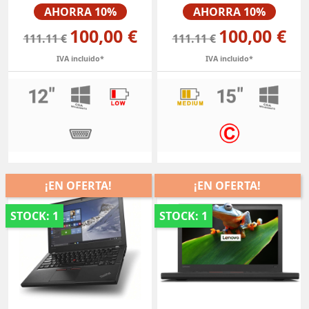
Precio
Precio
AHORRA 10%
AHORRA 10%
100,00 €
100,00 €
111.11 €
111.11 €
IVA incluido*
IVA incluido*
¡EN OFERTA!
¡EN OFERTA!
STOCK: 1
STOCK: 1