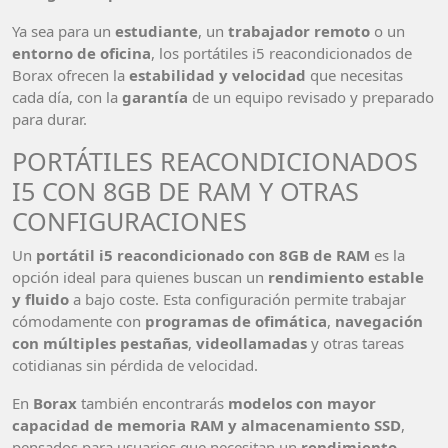
Ya sea para un
estudiante
, un
trabajador remoto
o un
entorno de oficina
, los portátiles i5 reacondicionados de
Borax ofrecen la
estabilidad y velocidad
que necesitas
cada día, con la
garantía
de un equipo revisado y preparado
para durar.
PORTÁTILES REACONDICIONADOS
I5 CON 8GB DE RAM Y OTRAS
CONFIGURACIONES
Un
portátil i5 reacondicionado con 8GB de RAM
es la
opción ideal para quienes buscan un
rendimiento estable
y fluido
a bajo coste. Esta configuración permite trabajar
cómodamente con
programas de ofimática
,
navegación
con múltiples pestañas
,
videollamadas
y otras tareas
cotidianas sin pérdida de velocidad.
En
Borax
también encontrarás
modelos con mayor
capacidad de memoria RAM y almacenamiento SSD
,
pensados para usuarios que necesitan un
rendimiento