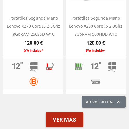
Portatiles Segunda Mano
Portatiles Segunda Mano
Lenovo X270 Core I5 2.5Ghz
Lenovo X250 Core I5 2.3Ghz
8GbRAM 256SSD W10
8GbRAM 500HDD W10
Precio
Precio
120,00 €
120,00 €
IVA incluido*
IVA incluido*
Volver arriba

VER MÁS