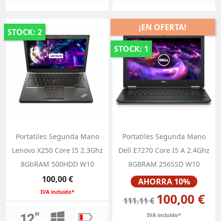
¡EN OFERTA!
STOCK: 2
STOCK: 1
Portatiles Segunda Mano
Portatiles Segunda Mano
Lenovo X250 Core I5 2.3Ghz
Dell E7270 Core I5 A 2.4Ghz
8GbRAM 500HDD W10
8GBRAM 256SSD W10
Precio
Precio
100,00 €
AHORRA 10%
IVA incluido*
100,00 €
111.11 €
IVA incluido*