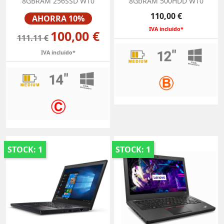
8GBRAM 256SSD W10
8GbRAM 500HDD W10
Precio
Precio
110,00 €
AHORRA 10%
IVA incluido*
100,00 €
111.11 €
IVA incluido*
STOCK: 1
STOCK: 1