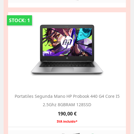
STOCK: 1
Portatiles Segunda Mano HP Probook 440 G4 Core I5
2.5Ghz 8GBRAM 128SSD
Precio
190,00 €
IVA incluido*