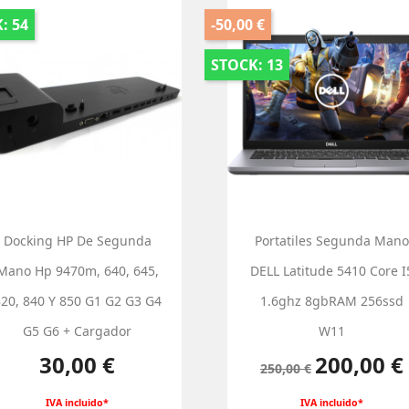
: 54
-50,00 €
STOCK: 13
Docking HP De Segunda
Portatiles Segunda Mano
Mano Hp 9470m, 640, 645,
DELL Latitude 5410 Core I
20, 840 Y 850 G1 G2 G3 G4
1.6ghz 8gbRAM 256ssd
G5 G6 + Cargador
W11
Precio
Precio base
Precio
30,00 €
200,00 €
250,00 €
IVA incluido*
IVA incluido*