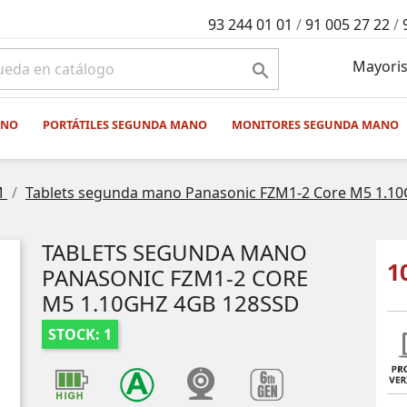
93 244 01 01
/
91 005 27 22
/
Mayoris

ANO
PORTÁTILES SEGUNDA MANO
MONITORES SEGUNDA MANO
M
Tablets segunda mano Panasonic FZM1-2 Core M5 1.1
TABLETS SEGUNDA MANO
1
PANASONIC FZM1-2 CORE
M5 1.10GHZ 4GB 128SSD
STOCK: 1