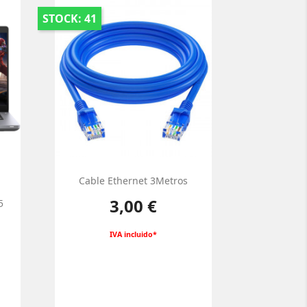
STOCK: 41
Cable Ethernet 3Metros
Precio
3,00 €
5
IVA incluido*