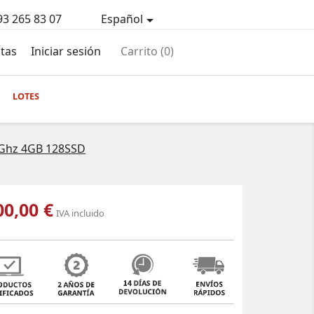
93 265 83 07
Español

tas
Iniciar sesión
Carrito
(0)
LOTES
0Ghz 4GB 128SSD
00,00 €
IVA incluido