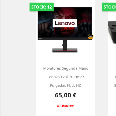
STOCK: 12
STOCK
Monitores Segunda Mano
Lenovo T23i-20 De 23
Pulgadas FULL HD
8
Precio
65,00 €
IVA incluido*