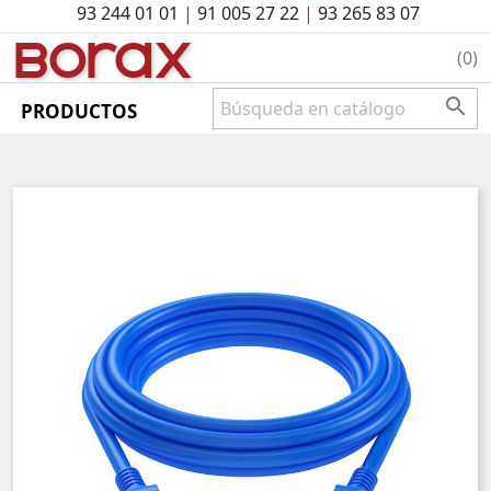
93 244 01 01
|
91 005 27 22
|
93 265 83 07
BO
rAx
(0)

PRODUCTOS