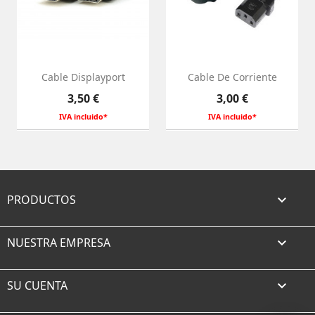
Cable Displayport
Cable De Corriente
Precio
Precio
3,50 €
3,00 €
IVA incluido*
IVA incluido*
PRODUCTOS

NUESTRA EMPRESA

SU CUENTA
