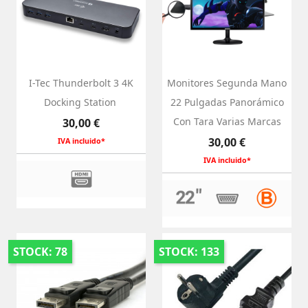
I-Tec Thunderbolt 3 4K
Monitores Segunda Mano
Docking Station ‎
22 Pulgadas Panorámico
Precio
Con Tara Varias Marcas
30,00 €
Precio
30,00 €
IVA incluido*
IVA incluido*
STOCK: 78
STOCK: 133