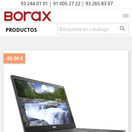
93 244 01 01
|
91 005 27 22
|
93 265 83 07
BO
rAx
(0)

PRODUCTOS
-50,00 €