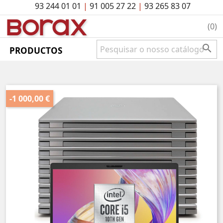
93 244 01 01
|
91 005 27 22
|
93 265 83 07
BO
rAx
(0)

PRODUCTOS
-1 000,00 €