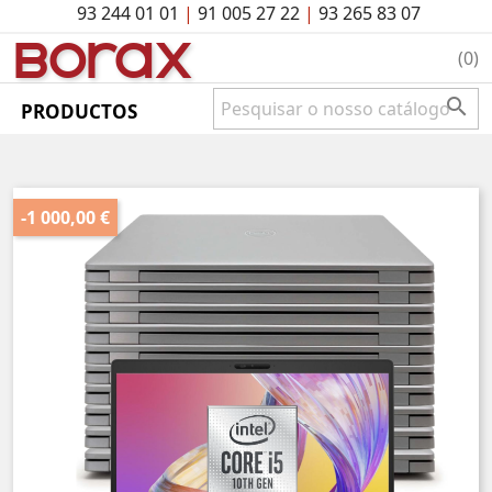
93 244 01 01
|
91 005 27 22
|
93 265 83 07
BO
rAx
(0)

PRODUCTOS
-1 000,00 €