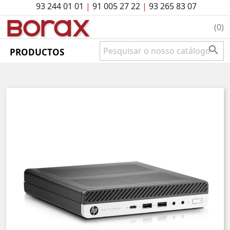
93 244 01 01
|
91 005 27 22
|
93 265 83 07
BO
rAx
(0)

PRODUCTOS