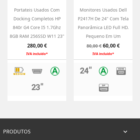
Portateis Usados Com
Monitores Usados ​​Dell
Docking Completos HP
P2417H De 24" Com Tela
840r G4 Core I5 1.7Ghz
Panorâmica LED Full HD.
8GB RAM 256SSD W11 23"
Pequeno Em Um
Preço
Preço normal
Preço
280,00 €
60,00 €
80,00 €
IVA incluido*
IVA incluido*
PRODUTOS
