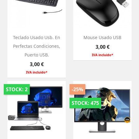
Teclado Usado Usb. En
Mouse Usado USB
Perfectas Condiciones,
Preço
3,00 €
Puerto USB.
IVA incluido*
Preço
3,00 €
IVA incluido*
STOCK: 2
-25%
STOCK: 475