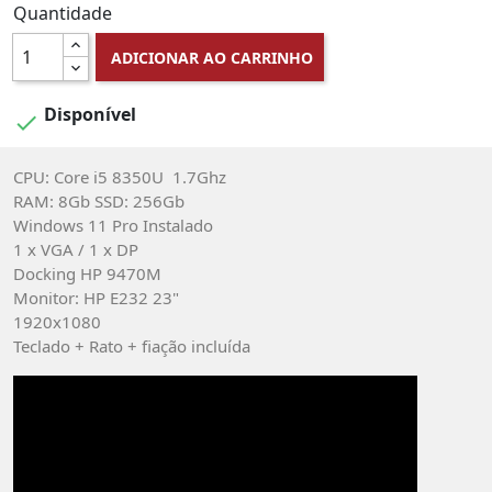
Quantidade
ADICIONAR AO CARRINHO
Disponível

CPU: Core i5 8350U 1.7Ghz
RAM: 8Gb SSD: 256Gb
Windows 11 Pro Instalado
1 x VGA / 1 x DP
Docking HP 9470M
Monitor: HP E232 23"
1920x1080
Teclado + Rato + fiação incluída