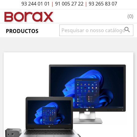
93 244 01 01
|
91 005 27 22
|
93 265 83 07
BO
rAx
(0)

PRODUCTOS