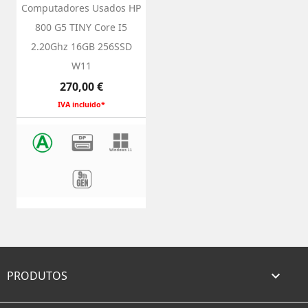
Computadores Usados HP
800 G5 TINY Core I5
2.20Ghz 16GB 256SSD
W11
Preço
270,00 €
IVA incluido*
PRODUTOS
