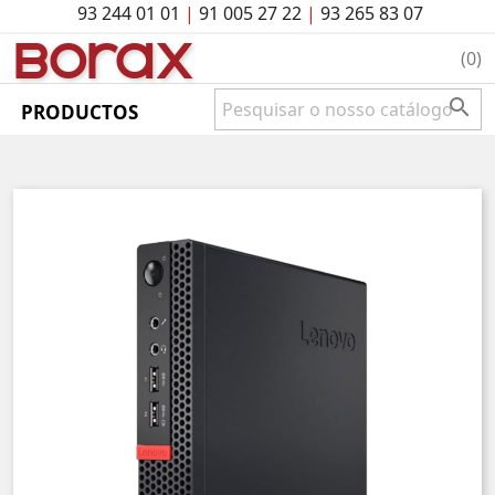
93 244 01 01
|
91 005 27 22
|
93 265 83 07
BO
rAx
(0)

PRODUCTOS