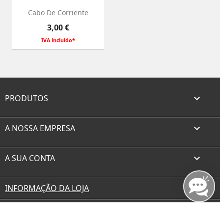
Cabo De Corriente
Preço
3,00 €
IVA incluido*
PRODUTOS

A NOSSA EMPRESA

A SUA CONTA

INFORMAÇÃO DA LOJA
Facebook
Twitter
Rss
YouTube
Instagram
TikTok