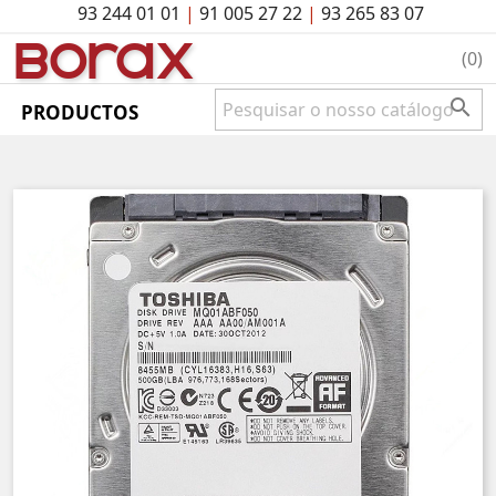
93 244 01 01
|
91 005 27 22
|
93 265 83 07
BO
rAx
(0)

PRODUCTOS