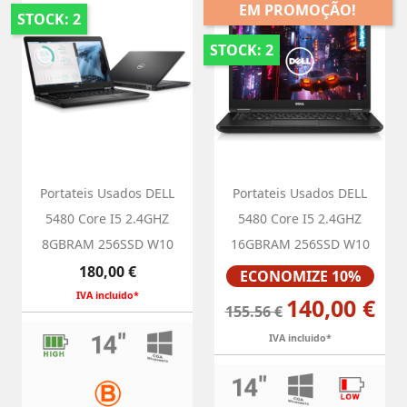
EM PROMOÇÃO!
STOCK: 2
STOCK: 2
Portateis Usados DELL
Portateis Usados DELL
5480 Core I5 2.4GHZ
5480 Core I5 2.4GHZ
8GBRAM 256SSD W10
16GBRAM 256SSD W10
Preço
Preço
180,00 €
ECONOMIZE 10%
IVA incluido*
140,00 €
155.56 €
IVA incluido*