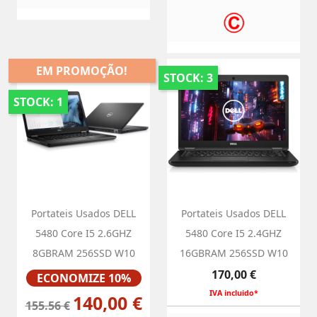
EM PROMOÇÃO!
STOCK: 3
STOCK: 1
Portateis Usados DELL
Portateis Usados DELL
5480 Core I5 2.6GHZ
5480 Core I5 2.4GHZ
8GBRAM 256SSD W10
16GBRAM 256SSD W10
Preço
Preço
170,00 €
ECONOMIZE 10%
IVA incluido*
140,00 €
155.56 €