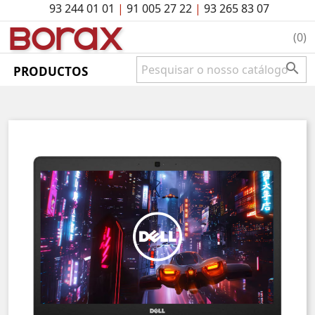
93 244 01 01
|
91 005 27 22
|
93 265 83 07
BO
rAx
(0)

PRODUCTOS