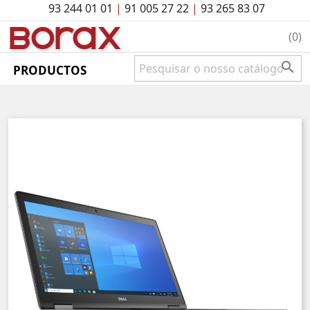
93 244 01 01
|
91 005 27 22
|
93 265 83 07
BO
rAx
(0)

PRODUCTOS