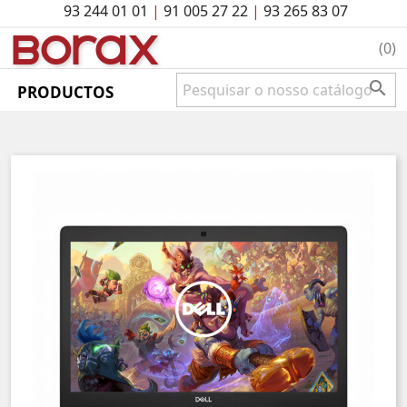
93 244 01 01
|
91 005 27 22
|
93 265 83 07
BO
rAx
(0)

PRODUCTOS