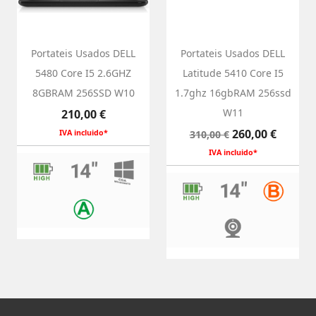
Portateis Usados DELL
Portateis Usados DELL
5480 Core I5 2.6GHZ
Latitude 5410 Core I5
8GBRAM 256SSD W10
1.7ghz 16gbRAM 256ssd
Preço
W11
210,00 €
Preço
Preço
260,00 €
IVA incluido*
310,00 €
normal
IVA incluido*